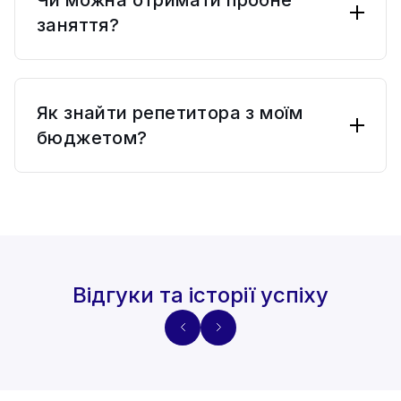
створіть запит на заняття.
заняття?
Репетитори які надають безкоштовне
пробне заняття, мають відмітку у профілі.
Як знайти репетитора з моїм
бюджетом?
Скористайтеся пошуком вказавши діапазон
ціни або посортуйте результати пошуку по
ціні.
Відгуки та історії
успіху