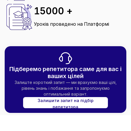
15000 +
Уроків проведено на Платформі
Підберемо репетитора саме для вас і
ваших цілей
Залиште короткий запит — ми врахуємо ваші цілі,
рівень знань і побажання та запропонуємо
оптимальний варіант.
Залишити запит на підбір
репетитора