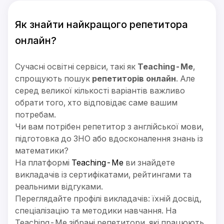
Як знайти найкращого репетитора
онлайн?
Сучасні освітні сервіси, такі як
Teaching-Me
,
спрощують пошук
репетиторів онлайн
. Але
серед великої кількості варіантів важливо
обрати того, хто відповідає саме вашим
потребам.
Чи вам потрібен репетитор з англійської мови,
підготовка до ЗНО або вдосконалення знань із
математики?
На платформі
Teaching-Me
ви знайдете
викладачів із сертифікатами, рейтингами та
реальними відгуками.
Переглядайте профілі викладачів: їхній досвід,
спеціалізацію та методики навчання. На
Teaching-Me зібрані репетитори, які працюють