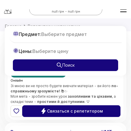
Все предметы
null грн - null грн
Головна
Репетитори математика
Предмет:
Выберите предмет
Репетитор з Математики 7-11 класи,
Цены:
Выберите цену
підготовка до НМТ
от
375
Поиск
грн/час
Первое занятие бесплатно
Онлайн
Зі мною ви не просто будете вивчати матеріал - ви його
по-
справжньому зрозумієте!
📚✨
Моя мета - зробити кожен урок
захопливим та цікавим
, а
складні теми -
простими й доступними
. 💡
Особливу увагу приділяю
глибокому розумінню складних
Связаться с репетитором
концепцій
і розвитку
логічного мислення
. 🧠🔍
Викладаю
без стресу
, підтримую та мотивую учнів,
5.0
Софія
(
2
відгуки
)
допомагаю розвинути
впевненість у своїх знаннях і
здібностях
. 🌟😊