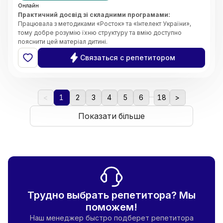
Онлайн
Практичний досвід зі складними програмами:
Працювала з методиками «Росток» та «Інтелект України»,
тому добре розумію їхню структуру та вмію доступно
пояснити цей матеріал дитині.
Системність та організація:
Завдяки магістерському
Связаться с репетитором
ступеню з менеджменту, я чітко планую кожен урок, стежу за
прогресом учня та ефективно розподіляю час на занятті.
Індивідуальний підхід:
Вмію адаптувати завдання під темп
дитини, щоб навчання було результативним, але не
...
виснажливим.
<
1
2
3
4
5
6
18
>
Комфортна атмосфера:
Створюю середовище, де дитина
не боїться ставити запитання чи помилятися. Вірю, що
Показати більше
підтримка — це ключ до успіху.
Трудно выбрать репетитора? Мы
поможем!
Наш менеджер быстро подберет репетитора