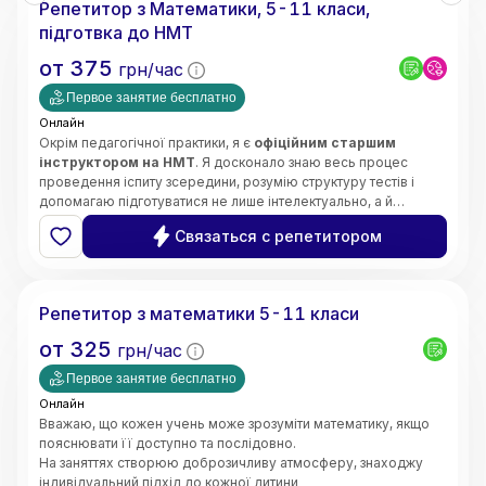
Репетитор з Математики, 5-11 класи,
• Орієнтація на результат і прогрес учнів
підготвка до НМТ
от
375
грн/час
Первое занятие бесплатно
Онлайн
Окрім педагогічної практики, я є
офіційним старшим
інструктором на НМТ
. Я досконало знаю весь процес
проведення іспиту зсередини, розумію структуру тестів і
допомагаю підготуватися не лише інтелектуально, а й
психологічно — без страху та паніки.
Щиро люблю свій предмет і люблю своїх учнів. Моє головне
Связаться с репетитором
завдання —
зробити все важке, складне та страшне в
математиці легким, простим і зрозумілим для вашої
Інна
дитини
.
Кожне наше заняття будується за чіткою, перевіреною
Репетитор з математики 5-11 класи
роками системою:
➡️
Теорія
(простими словами, без зазубрювання) ➡️
от
325
грн/час
Приклади
(наочний розбір) ➡️
Практичне закріплення
(до
повної впевненості учня).
Первое занятие бесплатно
Онлайн
Вважаю, що кожен учень може зрозуміти математику, якщо
пояснювати її доступно та послідовно.
На заняттях створюю доброзичливу атмосферу, знаходжу
індивідуальний підхід до кожної дитини