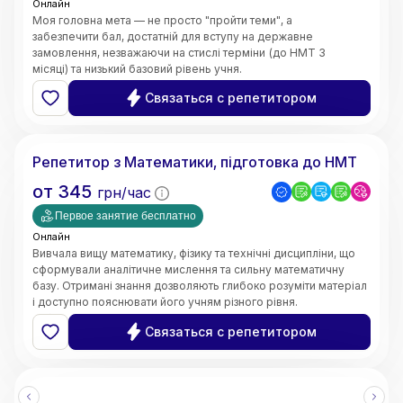
Онлайн
Моя головна мета — не просто "пройти теми", а
забезпечити бал, достатній для вступу на державне
замовлення, незважаючи на стислі терміни (до НМТ 3
місяці) та низький базовий рівень учня.
Швидке відновлення бази знань;
Связаться с репетитором
5.0
Ярослава
(
3
відгуки
)
Репетитор з Математики, підготовка до НМТ
от
345
грн/час
Первое занятие бесплатно
Онлайн
Вивчала вищу математику, фізику та технічні дисципліни, що
сформували аналітичне мислення та сильну математичну
базу. Отримані знання дозволяють глибоко розуміти матеріал
і доступно пояснювати його учням різного рівня.
• Чітке та доступне пояснення складних тем
Связаться с репетитором
• Системний та структурований підхід до навчання
• Індивідуальний підхід до кожного учня
• Робота з учнями різного рівня підготовки
• Онлайн-викладання (Zoom, Google Meet, інтерактивні
дошки)