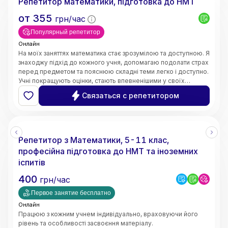
Репетитор математики, підготовка до НМТ
от
355
грн/час
Популярный репетитор
Онлайн
На моїх заняттях математика стає зрозумілою та доступною. Я
знаходжу підхід до кожного учня, допомагаю подолати страх
перед предметом та пояснюю складні теми легко і доступно.
Учні покращують оцінки, стають впевненішими у своїх
знаннях і починають розуміти математику, а не просто
Связаться с репетитором
заучувати.
Репетитор з Математики, 5-11 клас,
професійна підготовка до НМТ та іноземних
іспитів
400
грн/час
Первое занятие бесплатно
Онлайн
Працюю з кожним учнем індивідуально, враховуючи його
рівень та особливості засвоєння матеріалу.