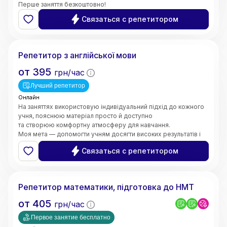
Перше заняття безкоштовно!
Связаться с репетитором
Валерія
Репетитор з англійської мови
от
395
грн/час
Лучший репетитор
Онлайн
На заняттях використовую індивідуальний підхід до кожного
учня, пояснюю матеріал просто й доступно
та створюю комфортну атмосферу для навчання.
Моя мета — допомогти учням досягти високих результатів і
зробити процес навчання цікавим та ефективним.
Связаться с репетитором
5.0
Марина
(
6
відгуків
)
Репетитор математики, підготовка до НМТ
от
405
грн/час
Первое занятие бесплатно