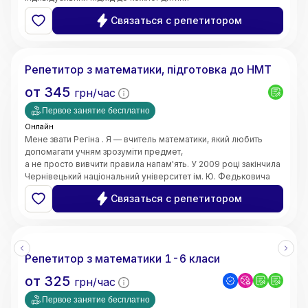
та пояснюю навіть складні теми простими словами. Моє
Связаться с репетитором
завдання — не лише допомогти отримати високі оцінки,
а й сформувати логічне мислення, впевненість у власних
Регіна
знаннях і зацікавленість предметом.
Маю 4 роки педагогічного стажу. Працюю вчителем
Репетитор з математики, підготовка до НМТ
математики в закладі загальної середньої освіти.
Також маю досвід проведення індивідуальних занять з
от
345
грн/час
учнями. Працюю з учнями 5–11 класів,
допомагаю покращити знання, ліквідувати прогалини,
Первое занятие бесплатно
підготуватися до контрольних робіт та інших видів
Онлайн
оцінювання.
Мене звати Регіна . Я — вчитель математики, який любить
допомагати учням зрозуміти предмет,
а не просто вивчити правила напам'ять. У 2009 році закінчила
Чернівецький національний університет ім. Ю. Федьковича
та 2020 Університет менеджменту освіти м. Київ здобула
Связаться с репетитором
рівень магістра за спеціальністю вчитель - дефектолог.
Маю досвід викладання вже 10 років
Репетитор з математики 1-6 класи
от
325
грн/час
Первое занятие бесплатно