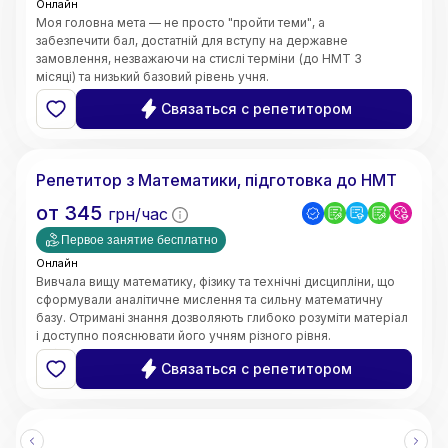
Онлайн
Моя головна мета — не просто "пройти теми", а
забезпечити бал, достатній для вступу на державне
замовлення, незважаючи на стислі терміни (до НМТ 3
місяці) та низький базовий рівень учня.
Швидке відновлення бази знань;
Связаться с репетитором
5.0
Ярослава
(
3
відгуки
)
Репетитор з Математики, підготовка до НМТ
от
345
грн/час
Первое занятие бесплатно
Онлайн
Вивчала вищу математику, фізику та технічні дисципліни, що
сформували аналітичне мислення та сильну математичну
базу. Отримані знання дозволяють глибоко розуміти матеріал
і доступно пояснювати його учням різного рівня.
• Чітке та доступне пояснення складних тем
Связаться с репетитором
• Системний та структурований підхід до навчання
• Індивідуальний підхід до кожного учня
• Робота з учнями різного рівня підготовки
• Онлайн-викладання (Zoom, Google Meet, інтерактивні
дошки)