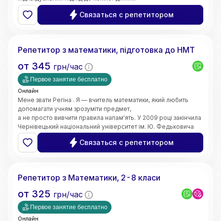
та пояснюю навіть складні теми простими словами. Моє
Связаться с репетитором
завдання — не лише допомогти отримати високі оцінки,
а й сформувати логічне мислення, впевненість у власних
Регіна
знаннях і зацікавленість предметом.
Маю 4 роки педагогічного стажу. Працюю вчителем
Репетитор з математики, підготовка до НМТ
математики в закладі загальної середньої освіти.
Також маю досвід проведення індивідуальних занять з
от
345
грн/час
учнями. Працюю з учнями 5–11 класів,
допомагаю покращити знання, ліквідувати прогалини,
Первое занятие бесплатно
підготуватися до контрольних робіт та інших видів
Онлайн
оцінювання.
Мене звати Регіна . Я — вчитель математики, який любить
допомагати учням зрозуміти предмет,
а не просто вивчити правила напам'ять. У 2009 році закінчила
Чернівецький національний університет ім. Ю. Федьковича
та 2020 Університет менеджменту освіти м. Київ здобула
Связаться с репетитором
рівень магістра за спеціальністю вчитель - дефектолог.
Маю досвід викладання вже 10 років
5.0
Катарина
(
2
відгуки
)
Репетитор з Математики, 2-8 класи
от
325
грн/час
Первое занятие бесплатно
Онлайн