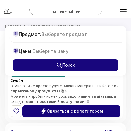
Все предметы
null грн - null грн
Головна
Репетитори математика
Предмет:
Выберите предмет
Репетитор з Математики 7-11 класи,
Цены:
Выберите цену
підготовка до НМТ
от
375
Поиск
грн/час
Первое занятие бесплатно
Онлайн
Зі мною ви не просто будете вивчати матеріал - ви його
по-
справжньому зрозумієте!
📚✨
Моя мета - зробити кожен урок
захопливим та цікавим
, а
складні теми -
простими й доступними
. 💡
Особливу увагу приділяю
глибокому розумінню складних
Связаться с репетитором
концепцій
і розвитку
логічного мислення
. 🧠🔍
Викладаю
без стресу
, підтримую та мотивую учнів,
5.0
Софія
(
2
відгуки
)
допомагаю розвинути
впевненість у своїх знаннях і
здібностях
. 🌟😊