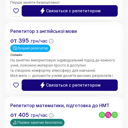
Перше заняття безкоштовно!
Связаться с репетитором
Валерія
Репетитор з англійської мови
от
395
грн/час
Лучший репетитор
Онлайн
На заняттях використовую індивідуальний підхід до кожного
учня, пояснюю матеріал просто й доступно
та створюю комфортну атмосферу для навчання.
Моя мета — допомогти учням досягти високих результатів і
зробити процес навчання цікавим та ефективним.
Связаться с репетитором
5.0
Марина
(
6
відгуків
)
Репетитор математики, підготовка до НМТ
от
405
грн/час
Первое занятие бесплатно