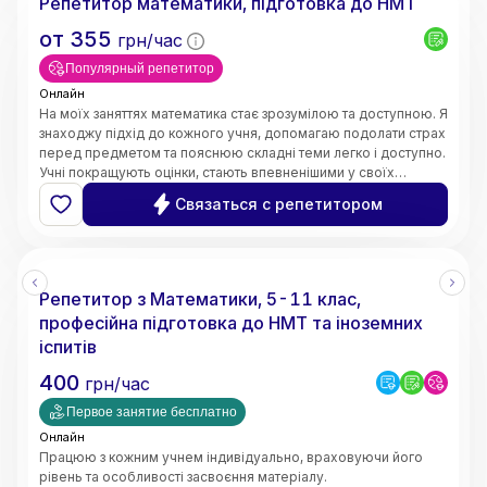
Репетитор математики, підготовка до НМТ
от
355
грн/час
Популярный репетитор
Онлайн
На моїх заняттях математика стає зрозумілою та доступною. Я
знаходжу підхід до кожного учня, допомагаю подолати страх
перед предметом та пояснюю складні теми легко і доступно.
Учні покращують оцінки, стають впевненішими у своїх
знаннях і починають розуміти математику, а не просто
Связаться с репетитором
заучувати.
Репетитор з Математики, 5-11 клас,
професійна підготовка до НМТ та іноземних
іспитів
400
грн/час
Первое занятие бесплатно
Онлайн
Працюю з кожним учнем індивідуально, враховуючи його
рівень та особливості засвоєння матеріалу.