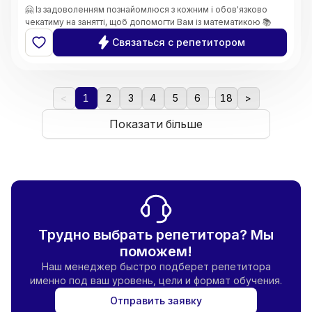
🤗 Із задоволенням познайомлюся з кожним і обов'язково
чекатиму на занятті, щоб допомогти Вам із математикою 📚
Связаться с репетитором
...
<
1
2
3
4
5
6
18
>
Показати більше
Трудно выбрать репетитора? Мы
поможем!
Наш менеджер быстро подберет репетитора
именно под ваш уровень, цели и формат обучения.
Отправить заявку