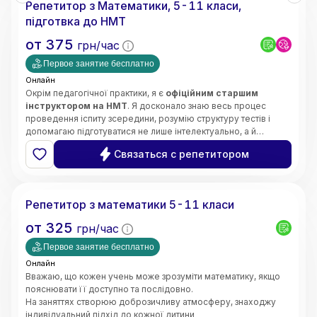
Репетитор з Математики, 5-11 класи,
• Орієнтація на результат і прогрес учнів
підготвка до НМТ
от
375
грн/час
Первое занятие бесплатно
Онлайн
Окрім педагогічної практики, я є
офіційним старшим
інструктором на НМТ
. Я досконало знаю весь процес
проведення іспиту зсередини, розумію структуру тестів і
допомагаю підготуватися не лише інтелектуально, а й
психологічно — без страху та паніки.
Щиро люблю свій предмет і люблю своїх учнів. Моє головне
Связаться с репетитором
завдання —
зробити все важке, складне та страшне в
математиці легким, простим і зрозумілим для вашої
Інна
дитини
.
Кожне наше заняття будується за чіткою, перевіреною
Репетитор з математики 5-11 класи
роками системою:
➡️
Теорія
(простими словами, без зазубрювання) ➡️
от
325
грн/час
Приклади
(наочний розбір) ➡️
Практичне закріплення
(до
повної впевненості учня).
Первое занятие бесплатно
Онлайн
Вважаю, що кожен учень може зрозуміти математику, якщо
пояснювати її доступно та послідовно.
На заняттях створюю доброзичливу атмосферу, знаходжу
індивідуальний підхід до кожної дитини