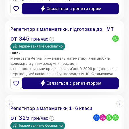
та пояснюю навіть складні теми простими словами. Моє
Связаться с репетитором
завдання — не лише допомогти отримати високі оцінки,
а й сформувати логічне мислення, впевненість у власних
Регіна
знаннях і зацікавленість предметом.
Маю 4 роки педагогічного стажу. Працюю вчителем
Репетитор з математики, підготовка до НМТ
математики в закладі загальної середньої освіти.
Також маю досвід проведення індивідуальних занять з
от
345
грн/час
учнями. Працюю з учнями 5–11 класів,
допомагаю покращити знання, ліквідувати прогалини,
Первое занятие бесплатно
підготуватися до контрольних робіт та інших видів
Онлайн
оцінювання.
Мене звати Регіна . Я — вчитель математики, який любить
допомагати учням зрозуміти предмет,
а не просто вивчити правила напам'ять. У 2009 році закінчила
Чернівецький національний університет ім. Ю. Федьковича
та 2020 Університет менеджменту освіти м. Київ здобула
Связаться с репетитором
рівень магістра за спеціальністю вчитель - дефектолог.
Маю досвід викладання вже 10 років
Репетитор з математики 1-6 класи
от
325
грн/час
Первое занятие бесплатно