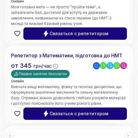
Онлайн
Моя головна мета — не просто "пройти теми", а
забезпечити бал, достатній для вступу на державне
замовлення, незважаючи на стислі терміни (до НМТ 3
місяці) та низький базовий рівень учня.
Швидке відновлення бази знань;
Связаться с репетитором
5.0
Ярослава
(
3
відгуки
)
Репетитор з Математики, підготовка до НМТ
от
345
грн/час
Первое занятие бесплатно
Онлайн
Вивчала вищу математику, фізику та технічні дисципліни, що
сформували аналітичне мислення та сильну математичну
базу. Отримані знання дозволяють глибоко розуміти матеріал
і доступно пояснювати його учням різного рівня.
• Чітке та доступне пояснення складних тем
Связаться с репетитором
• Системний та структурований підхід до навчання
• Індивідуальний підхід до кожного учня
• Робота з учнями різного рівня підготовки
• Онлайн-викладання (Zoom, Google Meet, інтерактивні
дошки)