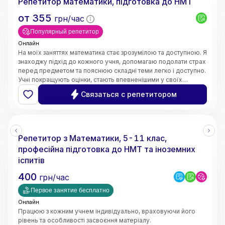
Репетитор математики, підготовка до НМТ
от
355
грн/час
Популярный репетитор
Онлайн
На моїх заняттях математика стає зрозумілою та доступною. Я
знаходжу підхід до кожного учня, допомагаю подолати страх
перед предметом та пояснюю складні теми легко і доступно.
Учні покращують оцінки, стають впевненішими у своїх
знаннях і починають розуміти математику, а не просто
Связаться с репетитором
заучувати.
Репетитор з Математики, 5-11 клас,
професійна підготовка до НМТ та іноземних
іспитів
400
грн/час
Первое занятие бесплатно
Онлайн
Працюю з кожним учнем індивідуально, враховуючи його
рівень та особливості засвоєння матеріалу.