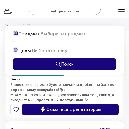
Все предметы
null грн - null грн
Головна
Репетитори математика
Предмет:
Выберите предмет
Репетитор з Математики 7-11 класи,
Цены:
Выберите цену
підготовка до НМТ
от
375
Поиск
грн/час
Первое занятие бесплатно
Онлайн
Зі мною ви не просто будете вивчати матеріал - ви його
по-
справжньому зрозумієте!
📚✨
Моя мета - зробити кожен урок
захопливим та цікавим
, а
складні теми -
простими й доступними
. 💡
Особливу увагу приділяю
глибокому розумінню складних
Связаться с репетитором
концепцій
і розвитку
логічного мислення
. 🧠🔍
Викладаю
без стресу
, підтримую та мотивую учнів,
5.0
Софія
(
2
відгуки
)
допомагаю розвинути
впевненість у своїх знаннях і
здібностях
. 🌟😊