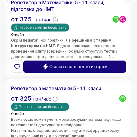
Репетитор з Математики, 5-11 класи,
• Орієнтація на результат і прогрес учнів
підготвка до НМТ
от
375
грн/час
Первое занятие бесплатно
Онлайн
Окрім педагогічної практики, я є
офіційним старшим
інструктором на НМТ
. Я досконало знаю весь процес
проведення іспиту зсередини, розумію структуру тестів і
допомагаю підготуватися не лише інтелектуально, а й
психологічно — без страху та паніки.
Щиро люблю свій предмет і люблю своїх учнів. Моє головне
Связаться с репетитором
завдання —
зробити все важке, складне та страшне в
математиці легким, простим і зрозумілим для вашої
Інна
дитини
.
Кожне наше заняття будується за чіткою, перевіреною
Репетитор з математики 5-11 класи
роками системою:
➡️
Теорія
(простими словами, без зазубрювання) ➡️
от
325
грн/час
Приклади
(наочний розбір) ➡️
Практичне закріплення
(до
повної впевненості учня).
Первое занятие бесплатно
Онлайн
Вважаю, що кожен учень може зрозуміти математику, якщо
пояснювати її доступно та послідовно.
На заняттях створюю доброзичливу атмосферу, знаходжу
індивідуальний підхід до кожної дитини