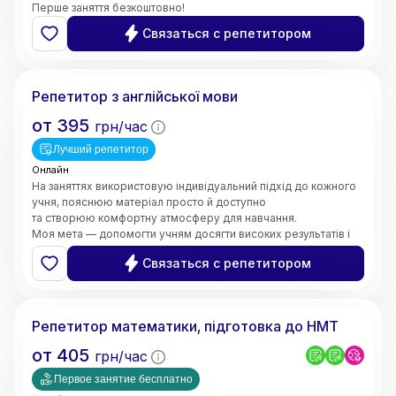
Перше заняття безкоштовно!
Связаться с репетитором
Валерія
Репетитор з англійської мови
от
395
грн/час
Лучший репетитор
Онлайн
На заняттях використовую індивідуальний підхід до кожного
учня, пояснюю матеріал просто й доступно
та створюю комфортну атмосферу для навчання.
Моя мета — допомогти учням досягти високих результатів і
зробити процес навчання цікавим та ефективним.
Связаться с репетитором
5.0
Марина
(
6
відгуків
)
Репетитор математики, підготовка до НМТ
от
405
грн/час
Первое занятие бесплатно