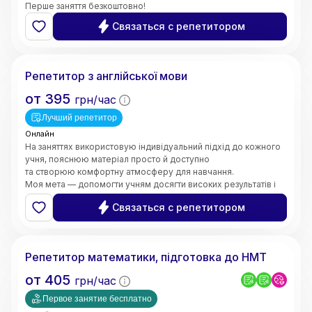
Перше заняття безкоштовно!
Связаться с репетитором
Валерія
Репетитор з англійської мови
от
395
грн/час
Лучший репетитор
Онлайн
На заняттях використовую індивідуальний підхід до кожного
учня, пояснюю матеріал просто й доступно
та створюю комфортну атмосферу для навчання.
Моя мета — допомогти учням досягти високих результатів і
зробити процес навчання цікавим та ефективним.
Связаться с репетитором
5.0
Марина
(
6
відгуків
)
Репетитор математики, підготовка до НМТ
от
405
грн/час
Первое занятие бесплатно