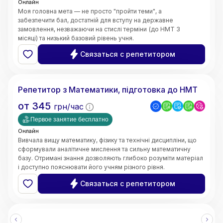
Онлайн
Моя головна мета — не просто "пройти теми", а
забезпечити бал, достатній для вступу на державне
замовлення, незважаючи на стислі терміни (до НМТ 3
місяці) та низький базовий рівень учня.
Швидке відновлення бази знань;
Связаться с репетитором
5.0
Ярослава
(
3
відгуки
)
Репетитор з Математики, підготовка до НМТ
от
345
грн/час
Первое занятие бесплатно
Онлайн
Вивчала вищу математику, фізику та технічні дисципліни, що
сформували аналітичне мислення та сильну математичну
базу. Отримані знання дозволяють глибоко розуміти матеріал
і доступно пояснювати його учням різного рівня.
• Чітке та доступне пояснення складних тем
Связаться с репетитором
• Системний та структурований підхід до навчання
• Індивідуальний підхід до кожного учня
• Робота з учнями різного рівня підготовки
• Онлайн-викладання (Zoom, Google Meet, інтерактивні
дошки)