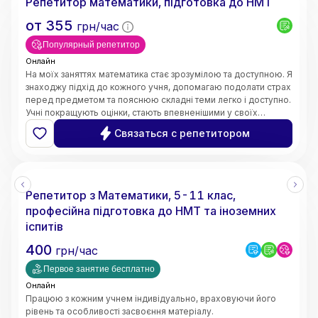
Репетитор математики, підготовка до НМТ
от
355
грн/час
Популярный репетитор
Онлайн
На моїх заняттях математика стає зрозумілою та доступною. Я
знаходжу підхід до кожного учня, допомагаю подолати страх
перед предметом та пояснюю складні теми легко і доступно.
Учні покращують оцінки, стають впевненішими у своїх
знаннях і починають розуміти математику, а не просто
Связаться с репетитором
заучувати.
Репетитор з Математики, 5-11 клас,
професійна підготовка до НМТ та іноземних
іспитів
400
грн/час
Первое занятие бесплатно
Онлайн
Працюю з кожним учнем індивідуально, враховуючи його
рівень та особливості засвоєння матеріалу.