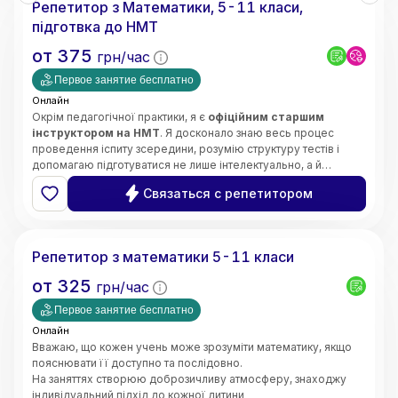
Репетитор з Математики, 5-11 класи,
• Орієнтація на результат і прогрес учнів
підготвка до НМТ
от
375
грн/час
Первое занятие бесплатно
Онлайн
Окрім педагогічної практики, я є
офіційним старшим
інструктором на НМТ
. Я досконало знаю весь процес
проведення іспиту зсередини, розумію структуру тестів і
допомагаю підготуватися не лише інтелектуально, а й
психологічно — без страху та паніки.
Щиро люблю свій предмет і люблю своїх учнів. Моє головне
Связаться с репетитором
завдання —
зробити все важке, складне та страшне в
математиці легким, простим і зрозумілим для вашої
Інна
дитини
.
Кожне наше заняття будується за чіткою, перевіреною
Репетитор з математики 5-11 класи
роками системою:
➡️
Теорія
(простими словами, без зазубрювання) ➡️
от
325
грн/час
Приклади
(наочний розбір) ➡️
Практичне закріплення
(до
повної впевненості учня).
Первое занятие бесплатно
Онлайн
Вважаю, що кожен учень може зрозуміти математику, якщо
пояснювати її доступно та послідовно.
На заняттях створюю доброзичливу атмосферу, знаходжу
індивідуальний підхід до кожної дитини