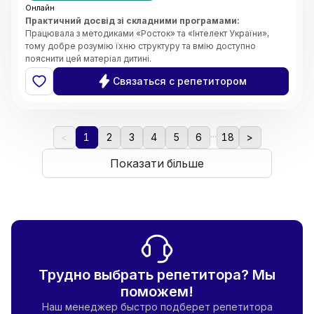
Онлайн
Практичний досвід зі складними програмами:
Працювала з методиками «Росток» та «Інтелект України»,
тому добре розумію їхню структуру та вмію доступно
пояснити цей матеріал дитині.
Системність та організація:
Завдяки магістерському
Связаться с репетитором
ступеню з менеджменту, я чітко планую кожен урок, стежу за
прогресом учня та ефективно розподіляю час на занятті.
Індивідуальний підхід:
Вмію адаптувати завдання під темп
дитини, щоб навчання було результативним, але не
...
виснажливим.
<
1
2
3
4
5
6
18
>
Комфортна атмосфера:
Створюю середовище, де дитина
не боїться ставити запитання чи помилятися. Вірю, що
Показати більше
підтримка — це ключ до успіху.
Трудно выбрать репетитора? Мы
поможем!
Наш менеджер быстро подберет репетитора