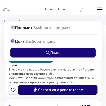
Все предметы
null грн - null грн
Головна
Репетитори математика
Предмет:
Выберите предмет
Репетитор з Математики 7-11 класи,
Цены:
Выберите цену
підготовка до НМТ
от
375
Поиск
грн/час
Первое занятие бесплатно
Онлайн
Зі мною ви не просто будете вивчати матеріал - ви його
по-
справжньому зрозумієте!
📚✨
Моя мета - зробити кожен урок
захопливим та цікавим
, а
складні теми -
простими й доступними
. 💡
Особливу увагу приділяю
глибокому розумінню складних
Связаться с репетитором
концепцій
і розвитку
логічного мислення
. 🧠🔍
Викладаю
без стресу
, підтримую та мотивую учнів,
5.0
Софія
(
2
відгуки
)
допомагаю розвинути
впевненість у своїх знаннях і
здібностях
. 🌟😊