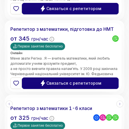
та пояснюю навіть складні теми простими словами. Моє
Связаться с репетитором
завдання — не лише допомогти отримати високі оцінки,
а й сформувати логічне мислення, впевненість у власних
Регіна
знаннях і зацікавленість предметом.
Маю 4 роки педагогічного стажу. Працюю вчителем
Репетитор з математики, підготовка до НМТ
математики в закладі загальної середньої освіти.
Також маю досвід проведення індивідуальних занять з
от
345
грн/час
учнями. Працюю з учнями 5–11 класів,
допомагаю покращити знання, ліквідувати прогалини,
Первое занятие бесплатно
підготуватися до контрольних робіт та інших видів
Онлайн
оцінювання.
Мене звати Регіна . Я — вчитель математики, який любить
допомагати учням зрозуміти предмет,
а не просто вивчити правила напам'ять. У 2009 році закінчила
Чернівецький національний університет ім. Ю. Федьковича
та 2020 Університет менеджменту освіти м. Київ здобула
Связаться с репетитором
рівень магістра за спеціальністю вчитель - дефектолог.
Маю досвід викладання вже 10 років
Репетитор з математики 1-6 класи
от
325
грн/час
Первое занятие бесплатно