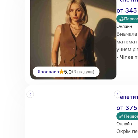
от
345
Первое
Онлайн
Вивчала 
математи
учням рі
• Чітке
• Систе
5.0
Ярослава
(
3
відгуки
)
• Індив
• Робота
• Онлай
• Орієнт
Репетит
от
375
Первое
Онлайн
Окрім пе