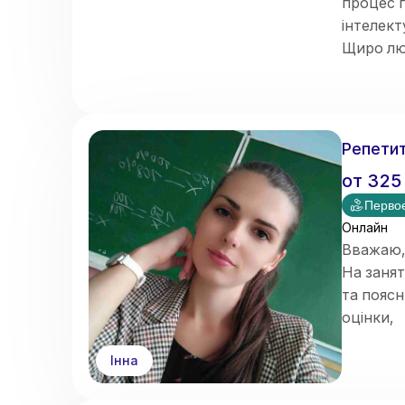
процес п
інтелект
Щиро лю
страшне
Кожне на
➡️
Теорі
(до повн
Репетит
от
325
Первое
Онлайн
Вважаю,
На заня
та пояс
оцінки,
а й сфор
Інна
Маю 4 ро
Також ма