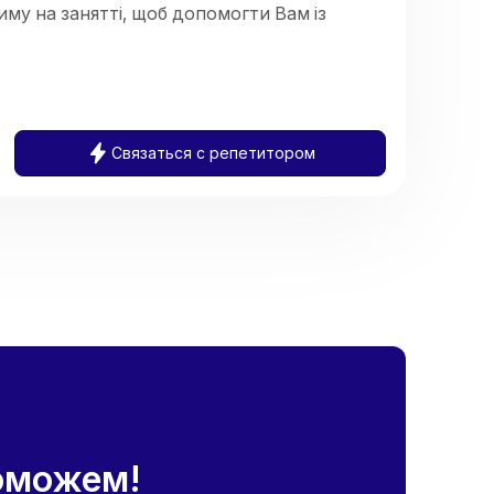
му на занятті, щоб допомогти Вам із
Связаться с репетитором
оможем!