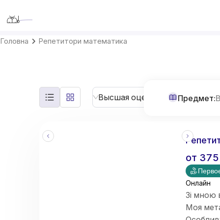
Teaching-Me
Головна
Репетитори математика
Высшая оценка
Б
Предмет:
Репетит
от
375
Первое
Онлайн
Зі мною 
Моя мет
Особлив