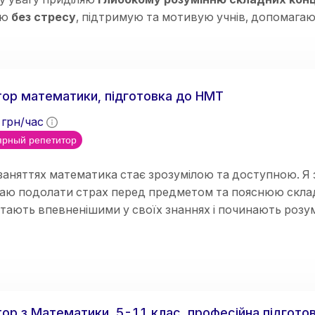
аю
без стресу
, підтримую та мотивую учнів, допомага
тях
. 🌟😊
ор математики, підготовка до НМТ
грн/час
ярный репетитор
заняттях математика стає зрозумілою та доступною. Я 
аю подолати страх перед предметом та пояснюю складн
стають впевненішими у своїх знаннях і починають розум
ор з Математики, 5-11 клас, професійна підгото