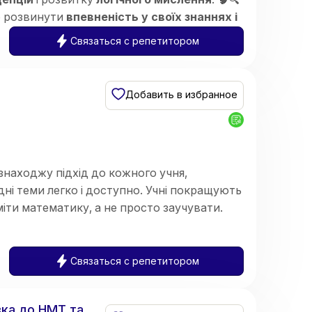
ю розвинути
впевненість у своїх знаннях і
Связаться с репетитором
Добавить в избранное
знаходжу підхід до кожного учня,
і теми легко і доступно. Учні покращують
іти математику, а не просто заучувати.
Связаться с репетитором
вка до НМТ та