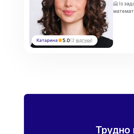
🤗 Із за
математ
5.0
Катарина
(
2
відгуки
)
Трудно