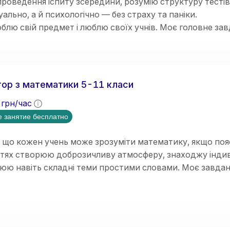
роведення іспиту зсередини, розумію структуру тестів
уально, а й психологічно — без страху та паніки.
блю свій предмет і люблю своїх учнів. Моє головне за
 в математиці легким, простим і зрозумілим для ва
ше заняття будується за чіткою, перевіреною роками 
я
(простими словами, без зазубрювання) ➡️
Приклади
(н
ої впевненості учня).
ор з математики 5-11 класи
грн/час
 занятие бесплатно
 що кожен учень може зрозуміти математику, якщо поя
ттях створюю доброзичливу атмосферу, знаходжу індив
нюю навіть складні теми простими словами. Моє завда
мувати логічне мислення, впевненість у власних знання
ки педагогічного стажу. Працюю вчителем математики в
ю досвід проведення індивідуальних занять з учнями.