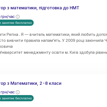
ю покращити знання, ліквідувати прогалини, підготува
ння.
ор з математики, підготовка до НМТ
грн/час
 занятие бесплатно
ти Регіна . Я — вчитель математики, який любить допо
сто вивчити правила напам'ять. У 2009 році закінчила 
ковича
Університет менеджменту освіти м. Київ здобула рівень
лог.
від викладання вже 10 років
ор з Математики, 2-8 класи
грн/час
 занятие бесплатно