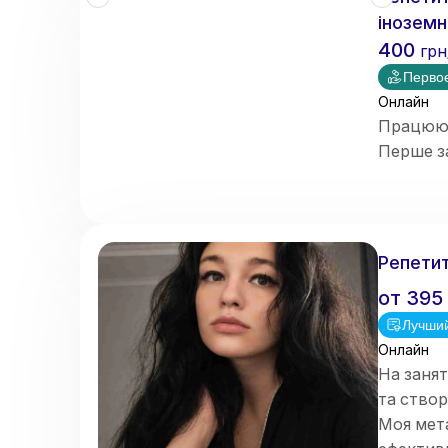
іноземн
400
грн
Первое
Онлайн
Працюю з
Перше з
Репетит
от
395
Лучший
Онлайн
На занят
та ство
Моя мета