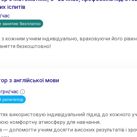
их іспитів
/час
 занятие бесплатно
 кожним учнем індивідуально, враховуючи його рівень
аняття безкоштовно!
ор з англійської мови
грн/час
 репетитор
тях використовую індивідуальний підхід до кожного у
рюю комфортну атмосферу для навчання.
 — допомогти учням досягти високих результатів і зр