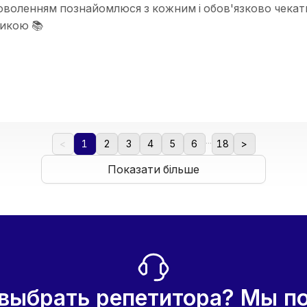
доволенням познайомлюся з кожним і обов'язково чекати
икою 📚
...
<
1
2
3
4
5
6
18
>
Показати більше
 выбрать репетитора? Мы п