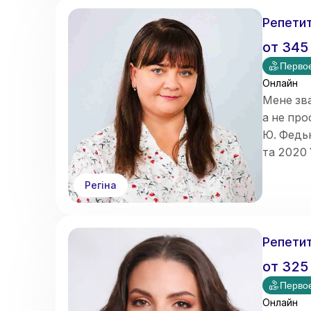
допомага
оцінюва
Репетит
от
345
Первое
Онлайн
Мене зва
а не про
Ю. Федь
та 2020 
дефекто
Регіна
Маю дос
Репетит
от
325
Первое
Онлайн