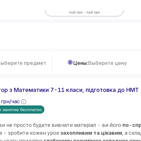
Все предметы
null грн - null грн
ольше фильтров
Выберите предмет
Цены:
Выберите цену
ор з Математики 7-11 класи, підготовка до НМТ
грн/час
 занятие бесплатно
ви не просто будете вивчати матеріал - ви його
по-спр
а - зробити кожен урок
захопливим та цікавим
, а скл
у увагу приділяю
глибокому розумінню складних кон