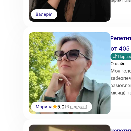
ефектив
Валерія
Репетит
от
405
Первое
Онлайн
Моя голо
забезпеч
замовлен
місяці) 
Швидке 
5.0
Марина
(
6
відгуків
)
Репетит