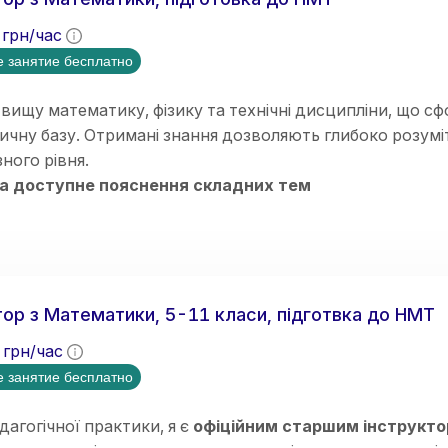
грн/час
 занятие бесплатно
вищу математику, фізику та технічні дисципліни, що с
чну базу. Отримані знання дозволяють глибоко розумі
зного рівня.
 та доступне пояснення складних тем
мний та структурований підхід до навчання
ідуальний підхід до кожного учня
 з учнями різного рівня підготовки
н-викладання (Zoom, Google Meet, інтерактивні дошк
ація на результат і прогрес учнів
ор з Математики, 5-11 класи, підготвка до НМТ
грн/час
 занятие бесплатно
дагогічної практики, я є
офіційним старшим інструкт