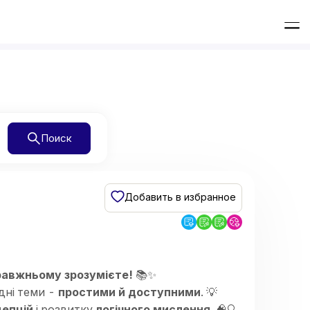
Поиск
Добавить в избранное
авжньому зрозумієте!
📚✨
адні теми -
простими й доступними
. 💡
цепцій
і розвитку
логічного мислення
. 🧠🔍