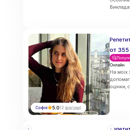
Виклад
здібнос
Репетит
от
355
Попул
Онлайн
На моїх 
допомаг
оцінки, 
5.0
Софія
(
2
відгуки
)
Репетит