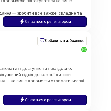
 і допомагаю підготуватися не лише
вдання —
зробити все важке, складне та
шої дитини
.
Связаться с репетитором
системою:
аочний розбір) ➡️
Практичне закріплення
Добавить в избранное
снювати її доступно та послідовно.
ідуальний підхід до кожної дитини
ння — не лише допомогти отримати високі
х і зацікавленість предметом.
 закладі загальної середньої освіти.
Связаться с репетитором
 Працюю з учнями 5–11 класів,