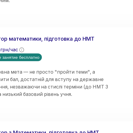
ним.
ор математики, підготовка до НМТ
грн/час
 занятие бесплатно
вна мета — не просто "пройти теми", а
ити бал, достатній для вступу на державне
ня, незважаючи на стислі терміни (до НМТ 3
та низький базовий рівень учня.
відновлення бази знань;
ор з Математики, підготовка до НМТ