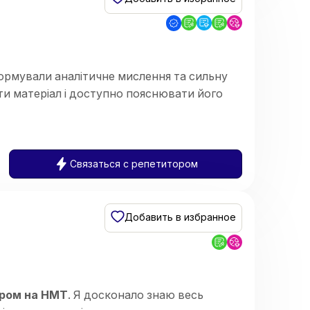
формували аналітичне мислення та сильну
ти матеріал і доступно пояснювати його
Связаться с репетитором
и)
Добавить в избранное
ором на НМТ
. Я досконало знаю весь