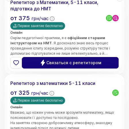
Репетитор з Математики, 5-11 класи,
• Орієнтація на результат і прогрес учнів
підготвка до НМТ
от
375
грн/час
Первое занятие бесплатно
Онлайн
Окрім педагогічної практики, я є
офіційним старшим
інструктором на НМТ
. Я досконало знаю весь процес
проведення іспиту зсередини, розумію структуру тестів і
допомагаю підготуватися не лише інтелектуально, а й
психологічно — без страху та паніки.
Щиро люблю свій предмет і люблю своїх учнів. Моє головне
Связаться с репетитором
завдання —
зробити все важке, складне та страшне в
математиці легким, простим і зрозумілим для вашої
Інна
дитини
.
Кожне наше заняття будується за чіткою, перевіреною
Репетитор з математики 5-11 класи
роками системою:
➡️
Теорія
(простими словами, без зазубрювання) ➡️
от
325
грн/час
Приклади
(наочний розбір) ➡️
Практичне закріплення
(до
повної впевненості учня).
Первое занятие бесплатно
Онлайн
Вважаю, що кожен учень може зрозуміти математику, якщо
пояснювати її доступно та послідовно.
На заняттях створюю доброзичливу атмосферу, знаходжу
індивідуальний підхід до кожної дитини