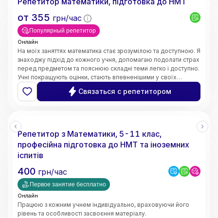
Репетитор математики, підготовка до НМТ
от
355
грн/час
Популярный репетитор
Онлайн
На моїх заняттях математика стає зрозумілою та доступною. Я
знаходжу підхід до кожного учня, допомагаю подолати страх
перед предметом та пояснюю складні теми легко і доступно.
Учні покращують оцінки, стають впевненішими у своїх
знаннях і починають розуміти математику, а не просто
Связаться с репетитором
заучувати.
Репетитор з Математики, 5-11 клас,
професійна підготовка до НМТ та іноземних
іспитів
400
грн/час
Первое занятие бесплатно
Онлайн
Працюю з кожним учнем індивідуально, враховуючи його
рівень та особливості засвоєння матеріалу.