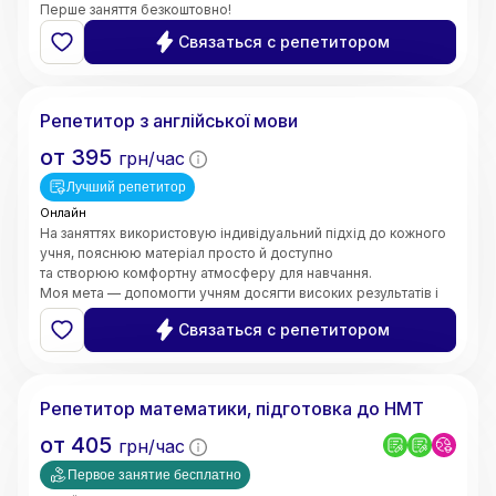
Перше заняття безкоштовно!
Связаться с репетитором
Валерія
Репетитор з англійської мови
от
395
грн/час
Лучший репетитор
Онлайн
На заняттях використовую індивідуальний підхід до кожного
учня, пояснюю матеріал просто й доступно
та створюю комфортну атмосферу для навчання.
Моя мета — допомогти учням досягти високих результатів і
зробити процес навчання цікавим та ефективним.
Связаться с репетитором
5.0
Марина
(
6
відгуків
)
Репетитор математики, підготовка до НМТ
от
405
грн/час
Первое занятие бесплатно