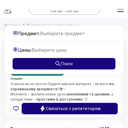
Все предметы
null грн - null грн
Головна
Репетитори математика
Предмет:
Выберите предмет
Репетитор з Математики 7-11 класи,
Цены:
Выберите цену
підготовка до НМТ
от
375
Поиск
грн/час
Первое занятие бесплатно
Онлайн
Зі мною ви не просто будете вивчати матеріал - ви його
по-
справжньому зрозумієте!
📚✨
Моя мета - зробити кожен урок
захопливим та цікавим
, а
складні теми -
простими й доступними
. 💡
Особливу увагу приділяю
глибокому розумінню складних
Связаться с репетитором
концепцій
і розвитку
логічного мислення
. 🧠🔍
Викладаю
без стресу
, підтримую та мотивую учнів,
5.0
Софія
(
2
відгуки
)
допомагаю розвинути
впевненість у своїх знаннях і
здібностях
. 🌟😊