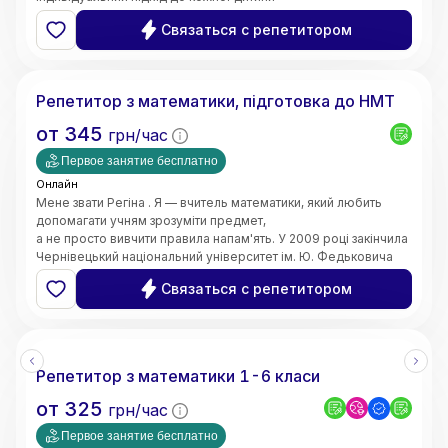
та пояснюю навіть складні теми простими словами. Моє
Связаться с репетитором
завдання — не лише допомогти отримати високі оцінки,
а й сформувати логічне мислення, впевненість у власних
Регіна
знаннях і зацікавленість предметом.
Маю 4 роки педагогічного стажу. Працюю вчителем
Репетитор з математики, підготовка до НМТ
математики в закладі загальної середньої освіти.
Також маю досвід проведення індивідуальних занять з
от
345
грн/час
учнями. Працюю з учнями 5–11 класів,
допомагаю покращити знання, ліквідувати прогалини,
Первое занятие бесплатно
підготуватися до контрольних робіт та інших видів
Онлайн
оцінювання.
Мене звати Регіна . Я — вчитель математики, який любить
допомагати учням зрозуміти предмет,
а не просто вивчити правила напам'ять. У 2009 році закінчила
Чернівецький національний університет ім. Ю. Федьковича
та 2020 Університет менеджменту освіти м. Київ здобула
Связаться с репетитором
рівень магістра за спеціальністю вчитель - дефектолог.
Маю досвід викладання вже 10 років
Репетитор з математики 1-6 класи
от
325
грн/час
Первое занятие бесплатно