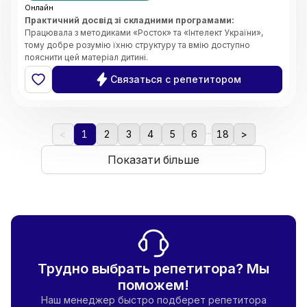
Онлайн
Практичний досвід зі складними програмами:
Працювала з методиками «Росток» та «Інтелект України»,
тому добре розумію їхню структуру та вмію доступно
пояснити цей матеріал дитині.
Системність та організація:
Завдяки магістерському
Связаться с репетитором
ступеню з менеджменту, я чітко планую кожен урок, стежу за
прогресом учня та ефективно розподіляю час на занятті.
Індивідуальний підхід:
Вмію адаптувати завдання під темп
дитини, щоб навчання було результативним, але не
...
виснажливим.
<
1
2
3
4
5
6
18
>
Комфортна атмосфера:
Створюю середовище, де дитина
не боїться ставити запитання чи помилятися. Вірю, що
Показати більше
підтримка — це ключ до успіху.
Трудно выбрать репетитора? Мы
поможем!
Наш менеджер быстро подберет репетитора