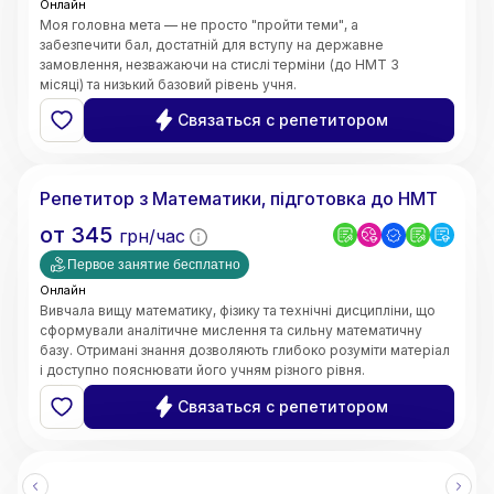
Онлайн
Моя головна мета — не просто "пройти теми", а
забезпечити бал, достатній для вступу на державне
замовлення, незважаючи на стислі терміни (до НМТ 3
місяці) та низький базовий рівень учня.
Швидке відновлення бази знань;
Связаться с репетитором
5.0
Ярослава
(
3
відгуки
)
Репетитор з Математики, підготовка до НМТ
от
345
грн/час
Первое занятие бесплатно
Онлайн
Вивчала вищу математику, фізику та технічні дисципліни, що
сформували аналітичне мислення та сильну математичну
базу. Отримані знання дозволяють глибоко розуміти матеріал
і доступно пояснювати його учням різного рівня.
• Чітке та доступне пояснення складних тем
Связаться с репетитором
• Системний та структурований підхід до навчання
• Індивідуальний підхід до кожного учня
• Робота з учнями різного рівня підготовки
• Онлайн-викладання (Zoom, Google Meet, інтерактивні
дошки)