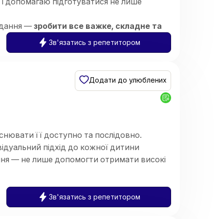
 і допомагаю підготуватися не лише
вдання —
зробити все важке, складне та
шої дитини
.
Зв'язатись з репетитором
системою:
аочний розбір) ➡️
Практичне закріплення
Додати до улюблених
снювати її доступно та послідовно.
ідуальний підхід до кожної дитини
ння — не лише допомогти отримати високі
х і зацікавленість предметом.
 закладі загальної середньої освіти.
Зв'язатись з репетитором
 Працюю з учнями 5–11 класів,