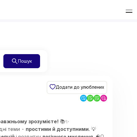
Пошук
Додати до улюблених
авжньому зрозумієте!
📚✨
адні теми -
простими й доступними
. 💡
цепцій
і розвитку
логічного мислення
. 🧠🔍