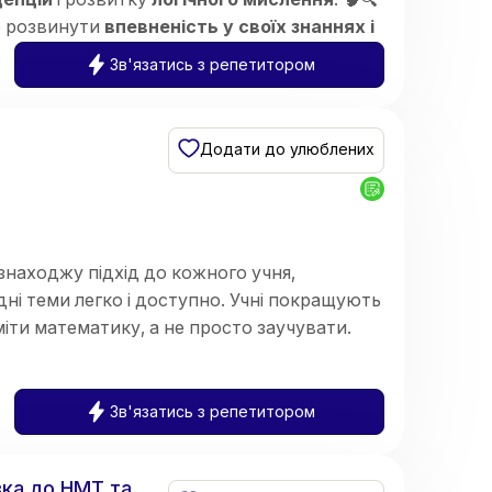
ю розвинути
впевненість у своїх знаннях і
Зв'язатись з репетитором
Додати до улюблених
знаходжу підхід до кожного учня,
і теми легко і доступно. Учні покращують
іти математику, а не просто заучувати.
Зв'язатись з репетитором
вка до НМТ та