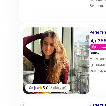
Виклад
здібнос
Репетит
від
35
Популя
Онлайн
На моїх 
допомаг
оцінки, 
5.0
Софія
(
2
відгуки
)
Репетит