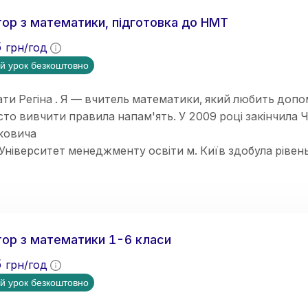
ю покращити знання, ліквідувати прогалини, підготува
ння.
ор з математики, підготовка до НМТ
5
грн/год
й урок безкоштовно
ти Регіна . Я — вчитель математики, який любить допо
сто вивчити правила напам'ять. У 2009 році закінчила 
ковича
Університет менеджменту освіти м. Київ здобула рівень
лог.
від викладання вже 10 років
ор з математики 1-6 класи
5
грн/год
й урок безкоштовно