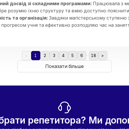
ний досвід зі складними програмами:
Працювала з ме
ре розумію їхню структуру та вмію доступно пояснити 
сть та організація:
Завдяки магістерському ступеню з
 прогресом учня та ефективно розподіляю час на занятт
альний підхід:
Вмію адаптувати завдання під темп дит
виснажливим.
на атмосфера:
Створюю середовище, де дитина не бо
 підтримка — це ключ до успіху.
...
<
1
2
3
4
5
6
18
>
Показати більше
брати репетитора? Ми доп