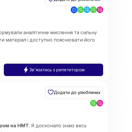
формували аналітичне мислення та сильну
ти матеріал і доступно пояснювати його
Зв'язатись з репетитором
и)
Додати до улюблених
ором на НМТ
. Я досконало знаю весь