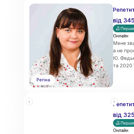
допомага
оцінюва
Репетит
від
34
Перши
Онлайн
Мене зва
а не про
Ю. Федь
та 2020 
дефекто
Регіна
Маю дос
Репетит
від
32
Перши
Онлайн