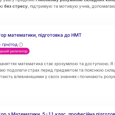
аю
без стресу
, підтримую та мотивую учнів, допомага
тях
. 🌟😊
ор математики, підготовка до НМТ
5
грн/год
рний репетитор
заняттях математика стає зрозумілою та доступною. Я 
аю подолати страх перед предметом та пояснюю складн
стають впевненішими у своїх знаннях і починають розум
ор з Математики, 5-11 клас, професійна підгото