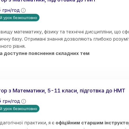
5
грн/год
й урок безкоштовно
вищу математику, фізику та технічні дисципліни, що с
чну базу. Отримані знання дозволяють глибоко розумі
зного рівня.
 та доступне пояснення складних тем
мний та структурований підхід до навчання
ідуальний підхід до кожного учня
 з учнями різного рівня підготовки
н-викладання (Zoom, Google Meet, інтерактивні дошк
ація на результат і прогрес учнів
ор з Математики, 5-11 класи, підготвка до НМТ
5
грн/год
й урок безкоштовно
дагогічної практики, я є
офіційним старшим інструкт