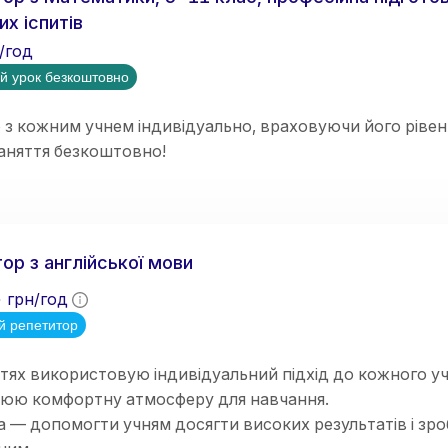
их іспитів
/год
й урок безкоштовно
 кожним учнем індивідуально, враховуючи його рівень
аняття безкоштовно!
ор з англійської мови
5
грн/год
й репетитор
тях використовую індивідуальний підхід до кожного у
рюю комфортну атмосферу для навчання.
 — допомогти учням досягти високих результатів і зр