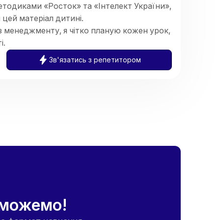
тодиками «Росток» та «Інтелект України»,
цей матеріал дитині.
 менеджменту, я чітко планую кожен урок,
і.
ини, щоб навчання було результативним,
Зв'язатись з репетитором
їться ставити запитання чи помилятися.
оможемо!