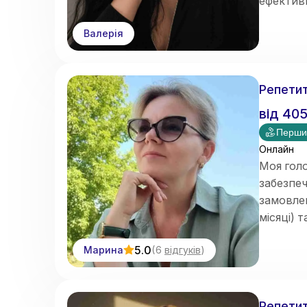
ефектив
Валерія
Репетит
від
40
Перши
Онлайн
Моя голо
забезпеч
замовлен
місяці) 
Швидке 
5.0
Марина
(
6
відгуків
)
Репетит