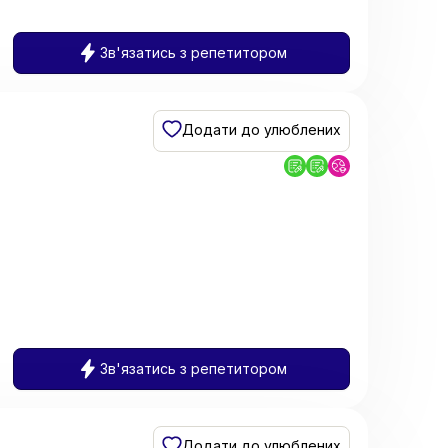
Зв'язатись з репетитором
Додати до улюблених
Зв'язатись з репетитором
Додати до улюблених