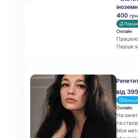
іноземн
400
грн
Перши
Онлайн
Працюю з
Перше з
Репетит
від
39
Кращи
Онлайн
На занят
та ство
Моя мета