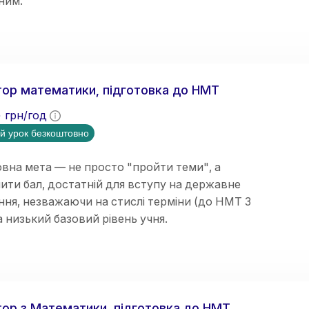
ним.
ор математики, підготовка до НМТ
5
грн/год
й урок безкоштовно
вна мета — не просто "пройти теми", а
ити бал, достатній для вступу на державне
ня, незважаючи на стислі терміни (до НМТ 3
та низький базовий рівень учня.
відновлення бази знань;
ор з Математики, підготовка до НМТ