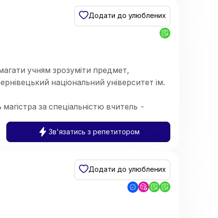
тися до контрольних робіт та інших видів
Додати до улюблених
магати учням зрозуміти предмет,
Чернівецький національний університет ім.
 магістра за спеціальністю вчитель -
Зв'язатись з репетитором
Додати до улюблених