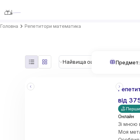
Teaching-Me
Головна
Репетитори математика
Найвища оцінка
Предмет:
Репетит
від
37
Перши
Онлайн
Зі мною 
Моя мет
Особлив