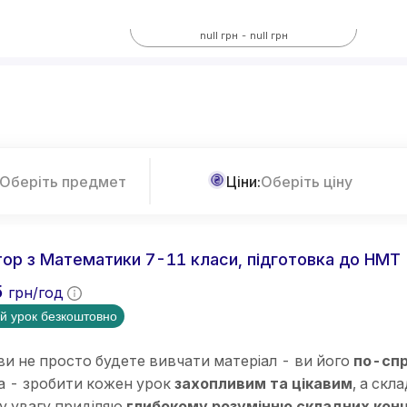
Всі предмети
null грн - null грн
Більше фільтрів
Оберіть предмет
Ціни:
Оберіть ціну
ор з Математики 7-11 класи, підготовка до НМТ
5
грн/год
й урок безкоштовно
ви не просто будете вивчати матеріал - ви його
по-спр
а - зробити кожен урок
захопливим та цікавим
, а скл
у увагу приділяю
глибокому розумінню складних кон