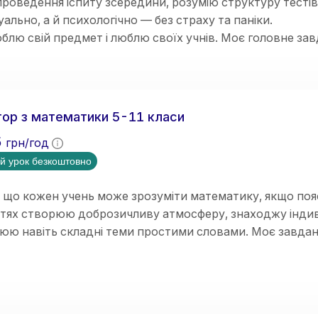
роведення іспиту зсередини, розумію структуру тестів
уально, а й психологічно — без страху та паніки.
блю свій предмет і люблю своїх учнів. Моє головне за
 в математиці легким, простим і зрозумілим для ва
ше заняття будується за чіткою, перевіреною роками 
я
(простими словами, без зазубрювання) ➡️
Приклади
(н
ої впевненості учня).
ор з математики 5-11 класи
5
грн/год
й урок безкоштовно
 що кожен учень може зрозуміти математику, якщо поя
ттях створюю доброзичливу атмосферу, знаходжу індив
нюю навіть складні теми простими словами. Моє завда
мувати логічне мислення, впевненість у власних знання
ки педагогічного стажу. Працюю вчителем математики в
ю досвід проведення індивідуальних занять з учнями.