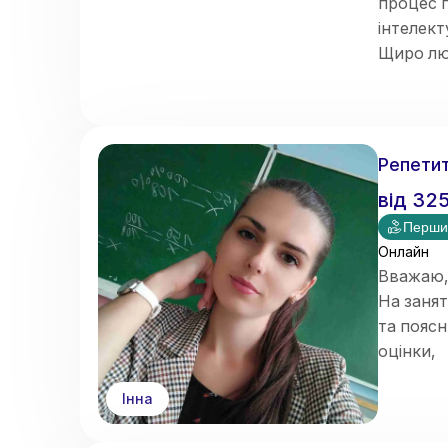
процес п
інтелект
Щиро лю
страшне
Кожне на
➡️
Теорі
(до повн
Репетит
від
32
Перши
Онлайн
Вважаю,
На заня
та пояс
оцінки,
а й сфор
Інна
Маю 4 ро
Також ма