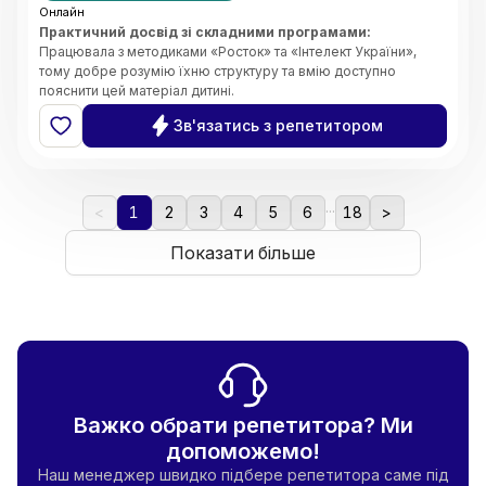
Онлайн
Практичний досвід зі складними програмами:
Працювала з методиками «Росток» та «Інтелект України»,
тому добре розумію їхню структуру та вмію доступно
пояснити цей матеріал дитині.
Системність та організація:
Завдяки магістерському
Зв'язатись з репетитором
ступеню з менеджменту, я чітко планую кожен урок, стежу за
прогресом учня та ефективно розподіляю час на занятті.
Індивідуальний підхід:
Вмію адаптувати завдання під темп
дитини, щоб навчання було результативним, але не
...
виснажливим.
<
1
2
3
4
5
6
18
>
Комфортна атмосфера:
Створюю середовище, де дитина
не боїться ставити запитання чи помилятися. Вірю, що
Показати більше
підтримка — це ключ до успіху.
Важко обрати репетитора? Ми
допоможемо!
Наш менеджер швидко підбере репетитора саме під