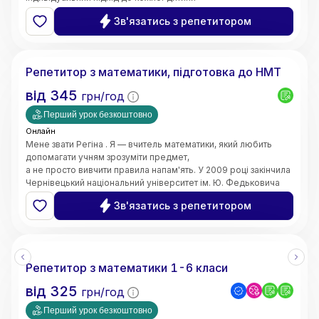
та пояснюю навіть складні теми простими словами. Моє
Зв'язатись з репетитором
завдання — не лише допомогти отримати високі оцінки,
а й сформувати логічне мислення, впевненість у власних
Регіна
знаннях і зацікавленість предметом.
Маю 4 роки педагогічного стажу. Працюю вчителем
Репетитор з математики, підготовка до НМТ
математики в закладі загальної середньої освіти.
Також маю досвід проведення індивідуальних занять з
від
345
грн/год
учнями. Працюю з учнями 5–11 класів,
допомагаю покращити знання, ліквідувати прогалини,
Перший урок безкоштовно
підготуватися до контрольних робіт та інших видів
Онлайн
оцінювання.
Мене звати Регіна . Я — вчитель математики, який любить
допомагати учням зрозуміти предмет,
а не просто вивчити правила напам'ять. У 2009 році закінчила
Чернівецький національний університет ім. Ю. Федьковича
та 2020 Університет менеджменту освіти м. Київ здобула
Зв'язатись з репетитором
рівень магістра за спеціальністю вчитель - дефектолог.
Маю досвід викладання вже 10 років
Репетитор з математики 1-6 класи
від
325
грн/год
Перший урок безкоштовно