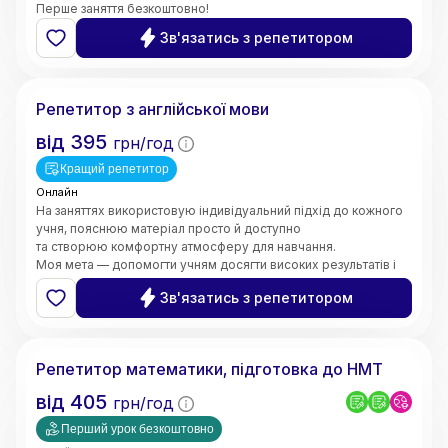
Перше заняття безкоштовно!
Зв'язатись з репетитором
Валерія
Репетитор з англійської мови
від
395
грн/год
Кращий репетитор
Онлайн
На заняттях використовую індивідуальний підхід до кожного
учня, пояснюю матеріал просто й доступно
та створюю комфортну атмосферу для навчання.
Моя мета — допомогти учням досягти високих результатів і
зробити процес навчання цікавим та ефективним.
Зв'язатись з репетитором
5.0
Марина
(
6
відгуків
)
Репетитор математики, підготовка до НМТ
від
405
грн/год
Перший урок безкоштовно