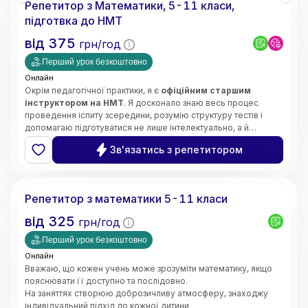
Репетитор з Математики, 5-11 класи,
• Орієнтація на результат і прогрес учнів
підготвка до НМТ
від
375
грн/год
Перший урок безкоштовно
Онлайн
Окрім педагогічної практики, я є
офіційним старшим
інструктором на НМТ
. Я досконало знаю весь процес
проведення іспиту зсередини, розумію структуру тестів і
допомагаю підготуватися не лише інтелектуально, а й
психологічно — без страху та паніки.
Щиро люблю свій предмет і люблю своїх учнів. Моє головне
Зв'язатись з репетитором
завдання —
зробити все важке, складне та страшне в
математиці легким, простим і зрозумілим для вашої
Інна
дитини
.
Кожне наше заняття будується за чіткою, перевіреною
Репетитор з математики 5-11 класи
роками системою:
➡️
Теорія
(простими словами, без зазубрювання) ➡️
від
325
грн/год
Приклади
(наочний розбір) ➡️
Практичне закріплення
(до
повної впевненості учня).
Перший урок безкоштовно
Онлайн
Вважаю, що кожен учень може зрозуміти математику, якщо
пояснювати її доступно та послідовно.
На заняттях створюю доброзичливу атмосферу, знаходжу
індивідуальний підхід до кожної дитини