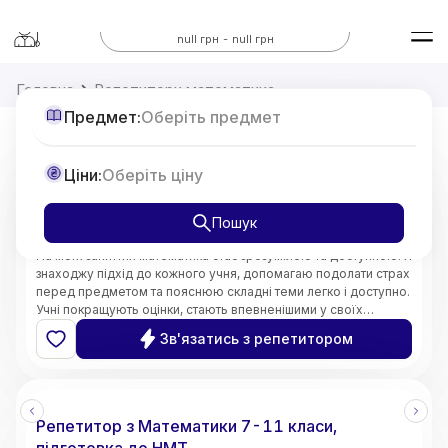
Всі предмети
null грн - null грн
Головна
Репетитори математика
Предмет:
Оберіть предмет
5.0
Софія
(
2
відгуки
)
Репетитор математики, підготовка до НМТ
Ціни:
Оберіть ціну
від
355
грн/год
Популярний репетитор
Пошук
Онлайн
На моїх заняттях математика стає зрозумілою та доступною. Я
знаходжу підхід до кожного учня, допомагаю подолати страх
перед предметом та пояснюю складні теми легко і доступно.
Учні покращують оцінки, стають впевненішими у своїх
знаннях і починають розуміти математику, а не просто
Зв'язатись з репетитором
заучувати.
Репетитор з Математики 7-11 класи,