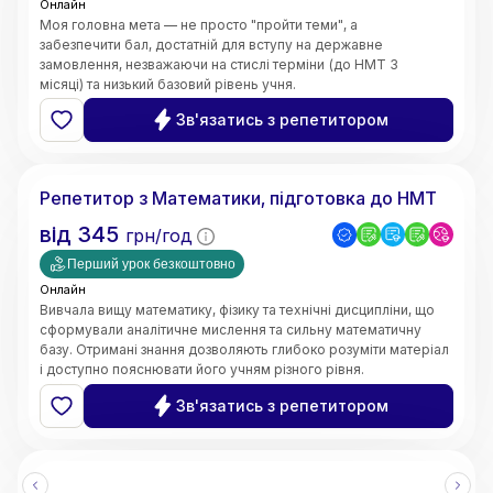
Онлайн
Моя головна мета — не просто "пройти теми", а
забезпечити бал, достатній для вступу на державне
замовлення, незважаючи на стислі терміни (до НМТ 3
місяці) та низький базовий рівень учня.
Швидке відновлення бази знань;
Зв'язатись з репетитором
5.0
Ярослава
(
3
відгуки
)
Репетитор з Математики, підготовка до НМТ
від
345
грн/год
Перший урок безкоштовно
Онлайн
Вивчала вищу математику, фізику та технічні дисципліни, що
сформували аналітичне мислення та сильну математичну
базу. Отримані знання дозволяють глибоко розуміти матеріал
і доступно пояснювати його учням різного рівня.
• Чітке та доступне пояснення складних тем
Зв'язатись з репетитором
• Системний та структурований підхід до навчання
• Індивідуальний підхід до кожного учня
• Робота з учнями різного рівня підготовки
• Онлайн-викладання (Zoom, Google Meet, інтерактивні
дошки)