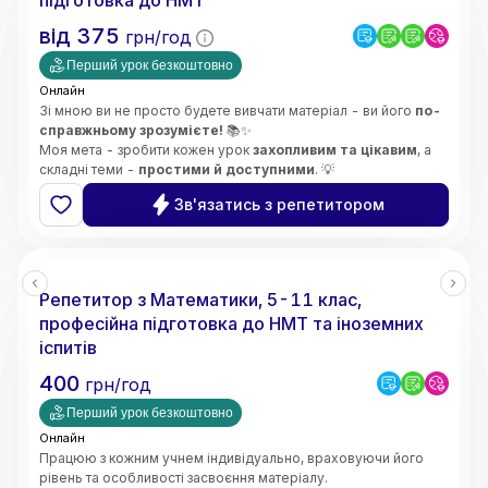
підготовка до НМТ
від
375
грн/год
Перший урок безкоштовно
Онлайн
Зі мною ви не просто будете вивчати матеріал - ви його
по-
справжньому зрозумієте!
📚✨
Моя мета - зробити кожен урок
захопливим та цікавим
, а
складні теми -
простими й доступними
. 💡
Особливу увагу приділяю
глибокому розумінню складних
Зв'язатись з репетитором
концепцій
і розвитку
логічного мислення
. 🧠🔍
Викладаю
без стресу
, підтримую та мотивую учнів,
допомагаю розвинути
впевненість у своїх знаннях і
здібностях
. 🌟😊
Репетитор з Математики, 5-11 клас,
професійна підготовка до НМТ та іноземних
іспитів
400
грн/год
Перший урок безкоштовно
Онлайн
Працюю з кожним учнем індивідуально, враховуючи його
рівень та особливості засвоєння матеріалу.