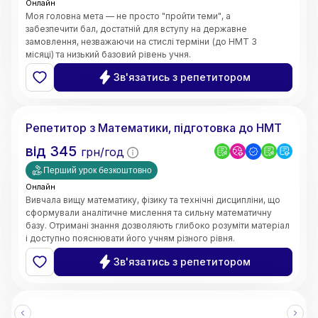
Онлайн
Моя головна мета — не просто "пройти теми", а
забезпечити бал, достатній для вступу на державне
замовлення, незважаючи на стислі терміни (до НМТ 3
місяці) та низький базовий рівень учня.
Швидке відновлення бази знань;
Зв'язатись з репетитором
5.0
Ярослава
(
3
відгуки
)
Репетитор з Математики, підготовка до НМТ
від
345
грн/год
Перший урок безкоштовно
Онлайн
Вивчала вищу математику, фізику та технічні дисципліни, що
сформували аналітичне мислення та сильну математичну
базу. Отримані знання дозволяють глибоко розуміти матеріал
і доступно пояснювати його учням різного рівня.
• Чітке та доступне пояснення складних тем
Зв'язатись з репетитором
• Системний та структурований підхід до навчання
• Індивідуальний підхід до кожного учня
• Робота з учнями різного рівня підготовки
• Онлайн-викладання (Zoom, Google Meet, інтерактивні
дошки)