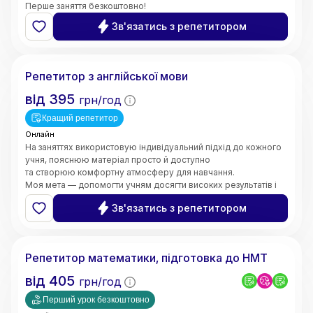
Перше заняття безкоштовно!
Зв'язатись з репетитором
Валерія
Репетитор з англійської мови
від
395
грн/год
Кращий репетитор
Онлайн
На заняттях використовую індивідуальний підхід до кожного
учня, пояснюю матеріал просто й доступно
та створюю комфортну атмосферу для навчання.
Моя мета — допомогти учням досягти високих результатів і
зробити процес навчання цікавим та ефективним.
Зв'язатись з репетитором
5.0
Марина
(
6
відгуків
)
Репетитор математики, підготовка до НМТ
від
405
грн/год
Перший урок безкоштовно