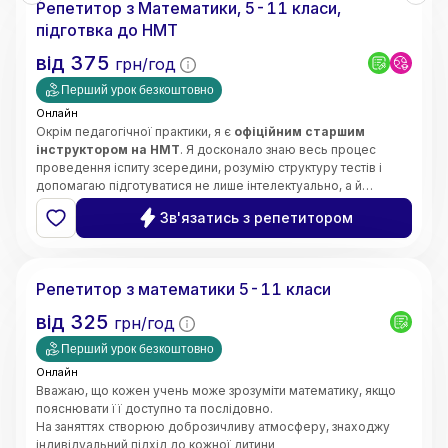
Репетитор з Математики, 5-11 класи,
• Орієнтація на результат і прогрес учнів
підготвка до НМТ
від
375
грн/год
Перший урок безкоштовно
Онлайн
Окрім педагогічної практики, я є
офіційним старшим
інструктором на НМТ
. Я досконало знаю весь процес
проведення іспиту зсередини, розумію структуру тестів і
допомагаю підготуватися не лише інтелектуально, а й
психологічно — без страху та паніки.
Щиро люблю свій предмет і люблю своїх учнів. Моє головне
Зв'язатись з репетитором
завдання —
зробити все важке, складне та страшне в
математиці легким, простим і зрозумілим для вашої
Інна
дитини
.
Кожне наше заняття будується за чіткою, перевіреною
Репетитор з математики 5-11 класи
роками системою:
➡️
Теорія
(простими словами, без зазубрювання) ➡️
від
325
грн/год
Приклади
(наочний розбір) ➡️
Практичне закріплення
(до
повної впевненості учня).
Перший урок безкоштовно
Онлайн
Вважаю, що кожен учень може зрозуміти математику, якщо
пояснювати її доступно та послідовно.
На заняттях створюю доброзичливу атмосферу, знаходжу
індивідуальний підхід до кожної дитини