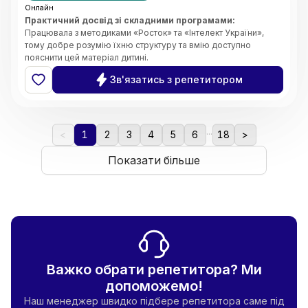
Онлайн
Практичний досвід зі складними програмами:
Працювала з методиками «Росток» та «Інтелект України»,
тому добре розумію їхню структуру та вмію доступно
пояснити цей матеріал дитині.
Системність та організація:
Завдяки магістерському
Зв'язатись з репетитором
ступеню з менеджменту, я чітко планую кожен урок, стежу за
прогресом учня та ефективно розподіляю час на занятті.
Індивідуальний підхід:
Вмію адаптувати завдання під темп
дитини, щоб навчання було результативним, але не
...
виснажливим.
<
1
2
3
4
5
6
18
>
Комфортна атмосфера:
Створюю середовище, де дитина
не боїться ставити запитання чи помилятися. Вірю, що
Показати більше
підтримка — це ключ до успіху.
Важко обрати репетитора? Ми
допоможемо!
Наш менеджер швидко підбере репетитора саме під