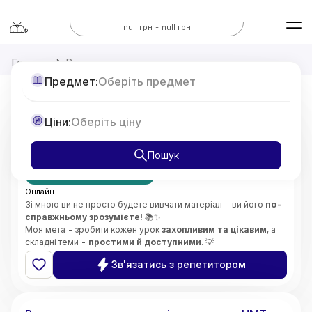
Всі предмети
null грн - null грн
Головна
Репетитори математика
Предмет:
Оберіть предмет
Репетитор з Математики 7-11 класи,
Ціни:
Оберіть ціну
підготовка до НМТ
від
375
Пошук
грн/год
Перший урок безкоштовно
Онлайн
Зі мною ви не просто будете вивчати матеріал - ви його
по-
справжньому зрозумієте!
📚✨
Моя мета - зробити кожен урок
захопливим та цікавим
, а
складні теми -
простими й доступними
. 💡
Особливу увагу приділяю
глибокому розумінню складних
Зв'язатись з репетитором
концепцій
і розвитку
логічного мислення
. 🧠🔍
Викладаю
без стресу
, підтримую та мотивую учнів,
5.0
Софія
(
2
відгуки
)
допомагаю розвинути
впевненість у своїх знаннях і
здібностях
. 🌟😊