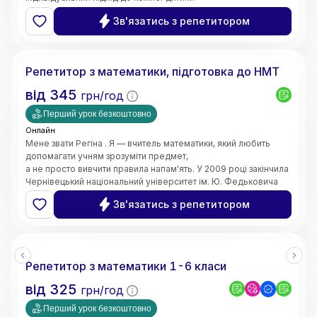
та пояснюю навіть складні теми простими словами. Моє
Зв'язатись з репетитором
завдання — не лише допомогти отримати високі оцінки,
а й сформувати логічне мислення, впевненість у власних
Регіна
знаннях і зацікавленість предметом.
Маю 4 роки педагогічного стажу. Працюю вчителем
Репетитор з математики, підготовка до НМТ
математики в закладі загальної середньої освіти.
Також маю досвід проведення індивідуальних занять з
від
345
грн/год
учнями. Працюю з учнями 5–11 класів,
допомагаю покращити знання, ліквідувати прогалини,
Перший урок безкоштовно
підготуватися до контрольних робіт та інших видів
Онлайн
оцінювання.
Мене звати Регіна . Я — вчитель математики, який любить
допомагати учням зрозуміти предмет,
а не просто вивчити правила напам'ять. У 2009 році закінчила
Чернівецький національний університет ім. Ю. Федьковича
та 2020 Університет менеджменту освіти м. Київ здобула
Зв'язатись з репетитором
рівень магістра за спеціальністю вчитель - дефектолог.
Маю досвід викладання вже 10 років
Репетитор з математики 1-6 класи
від
325
грн/год
Перший урок безкоштовно