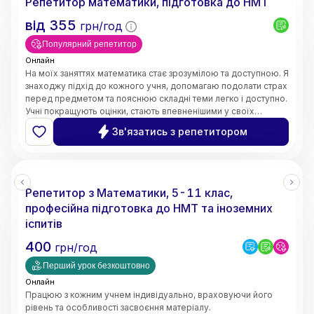
Репетитор математики, підготовка до НМТ
від
355
грн/год
Популярний репетитор
Онлайн
На моїх заняттях математика стає зрозумілою та доступною. Я
знаходжу підхід до кожного учня, допомагаю подолати страх
перед предметом та пояснюю складні теми легко і доступно.
Учні покращують оцінки, стають впевненішими у своїх
знаннях і починають розуміти математику, а не просто
Зв'язатись з репетитором
заучувати.
Репетитор з Математики, 5-11 клас,
професійна підготовка до НМТ та іноземних
іспитів
400
грн/год
Перший урок безкоштовно
Онлайн
Працюю з кожним учнем індивідуально, враховуючи його
рівень та особливості засвоєння матеріалу.