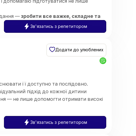
 і допомагаю підготуватися не лише
вдання —
зробити все важке, складне та
шої дитини
.
Зв'язатись з репетитором
системою:
аочний розбір) ➡️
Практичне закріплення
Додати до улюблених
снювати її доступно та послідовно.
ідуальний підхід до кожної дитини
ння — не лише допомогти отримати високі
х і зацікавленість предметом.
 закладі загальної середньої освіти.
Зв'язатись з репетитором
 Працюю з учнями 5–11 класів,