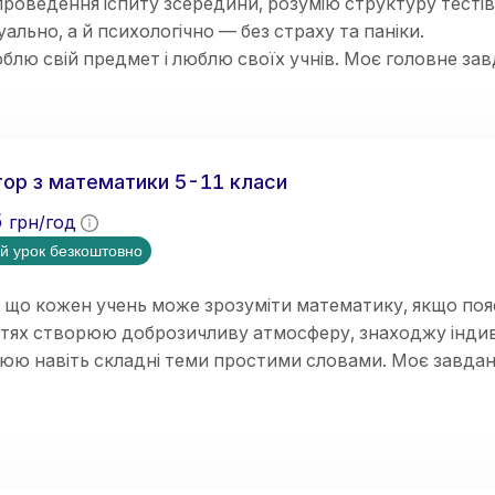
роведення іспиту зсередини, розумію структуру тестів
уально, а й психологічно — без страху та паніки.
блю свій предмет і люблю своїх учнів. Моє головне за
 в математиці легким, простим і зрозумілим для ва
ше заняття будується за чіткою, перевіреною роками 
я
(простими словами, без зазубрювання) ➡️
Приклади
(н
ої впевненості учня).
ор з математики 5-11 класи
5
грн/год
й урок безкоштовно
 що кожен учень може зрозуміти математику, якщо поя
ттях створюю доброзичливу атмосферу, знаходжу індив
нюю навіть складні теми простими словами. Моє завда
мувати логічне мислення, впевненість у власних знання
ки педагогічного стажу. Працюю вчителем математики в
ю досвід проведення індивідуальних занять з учнями.