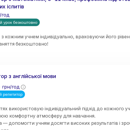
их іспитів
/год
й урок безкоштовно
 кожним учнем індивідуально, враховуючи його рівень
аняття безкоштовно!
ор з англійської мови
5
грн/год
й репетитор
тях використовую індивідуальний підхід до кожного у
рюю комфортну атмосферу для навчання.
 — допомогти учням досягти високих результатів і зр