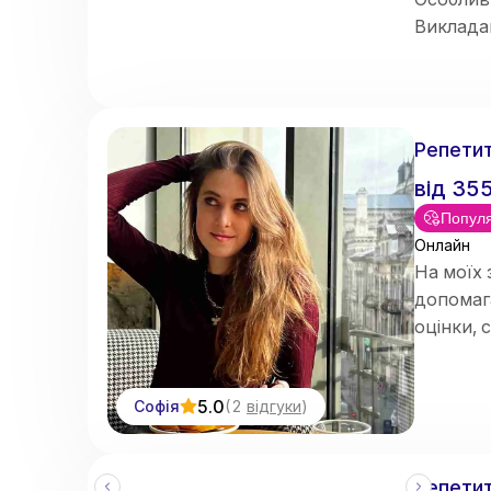
Виклад
здібнос
Репетит
від
35
Популя
Онлайн
На моїх 
допомаг
оцінки, 
5.0
Софія
(
2
відгуки
)
Репетит