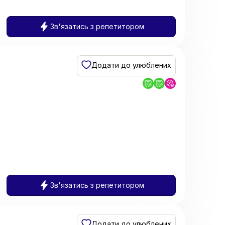
Зв'язатись з репетитором
Додати до улюблених
Зв'язатись з репетитором
Додати до улюблених