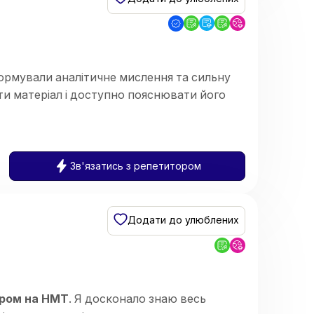
формували аналітичне мислення та сильну
ти матеріал і доступно пояснювати його
Зв'язатись з репетитором
и)
Додати до улюблених
ором на НМТ
. Я досконало знаю весь