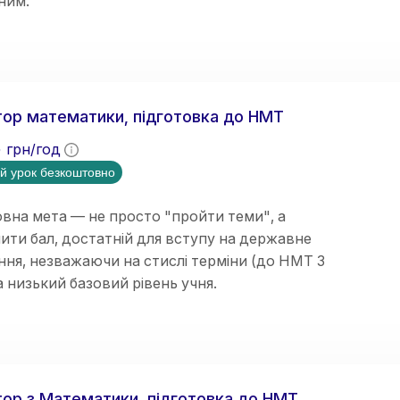
ним.
ор математики, підготовка до НМТ
5
грн/год
й урок безкоштовно
вна мета — не просто "пройти теми", а
ити бал, достатній для вступу на державне
ня, незважаючи на стислі терміни (до НМТ 3
та низький базовий рівень учня.
відновлення бази знань;
ор з Математики, підготовка до НМТ