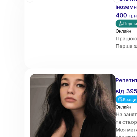
іноземн
400
грн
Перши
Онлайн
Працюю з
Перше з
Репетит
від
39
Кращи
Онлайн
На занят
та ство
Моя мета