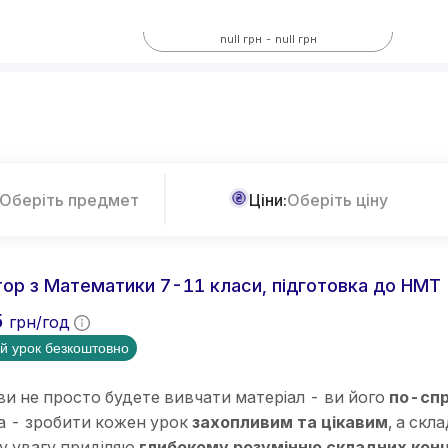
Всі предмети
null грн - null грн
Більше фільтрів
Оберіть предмет
Ціни:
Оберіть ціну
ор з Математики 7-11 класи, підготовка до НМТ
5
грн/год
й урок безкоштовно
ви не просто будете вивчати матеріал - ви його
по-спр
а - зробити кожен урок
захопливим та цікавим
, а скл
у увагу приділяю
глибокому розумінню складних кон