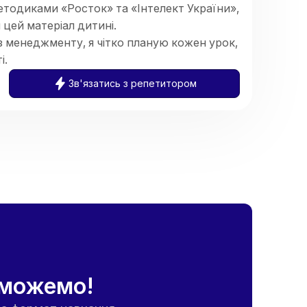
тодиками «Росток» та «Інтелект України»,
цей матеріал дитині.
 менеджменту, я чітко планую кожен урок,
і.
ини, щоб навчання було результативним,
Зв'язатись з репетитором
їться ставити запитання чи помилятися.
оможемо!