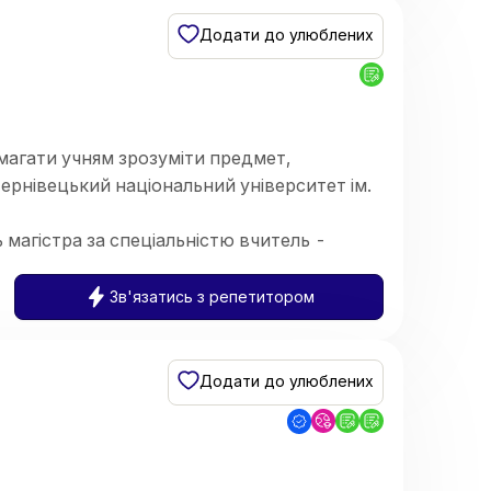
тися до контрольних робіт та інших видів
Додати до улюблених
магати учням зрозуміти предмет,
Чернівецький національний університет ім.
 магістра за спеціальністю вчитель -
Зв'язатись з репетитором
Додати до улюблених