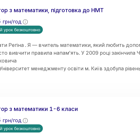
ю покращити знання, ліквідувати прогалини, підготува
ння.
ор з математики, підготовка до НМТ
5
грн/год
й урок безкоштовно
ти Регіна . Я — вчитель математики, який любить допо
сто вивчити правила напам'ять. У 2009 році закінчила 
ковича
Університет менеджменту освіти м. Київ здобула рівень
лог.
від викладання вже 10 років
ор з математики 1-6 класи
5
грн/год
й урок безкоштовно