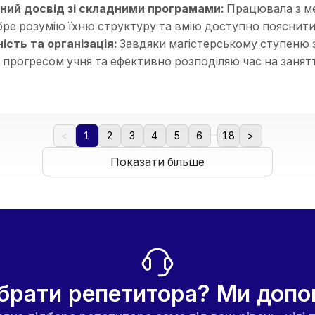
ний досвід зі складними програмами:
Працювала з ме
ре розумію їхню структуру та вмію доступно пояснити 
сть та організація:
Завдяки магістерському ступеню з
 прогресом учня та ефективно розподіляю час на занятт
альний підхід:
Вмію адаптувати завдання під темп дит
виснажливим.
на атмосфера:
Створюю середовище, де дитина не бо
 підтримка — це ключ до успіху.
...
<
1
2
3
4
5
6
18
>
Показати більше
брати репетитора? Ми доп