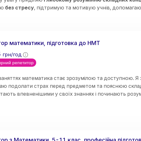
аю
без стресу
, підтримую та мотивую учнів, допомага
тях
. 🌟😊
ор математики, підготовка до НМТ
5
грн/год
рний репетитор
заняттях математика стає зрозумілою та доступною. Я 
аю подолати страх перед предметом та пояснюю складн
стають впевненішими у своїх знаннях і починають розум
ор з Математики, 5-11 клас, професійна підгото