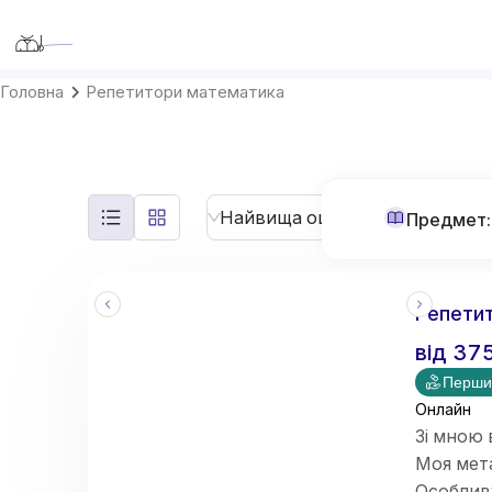
Teaching-Me
Головна
Репетитори математика
Найвища оцінка
Предмет:
Репетит
від
37
Перши
Онлайн
Зі мною 
Моя мет
Особлив