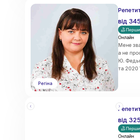
допомага
оцінюва
Репетит
від
34
Перши
Онлайн
Мене зва
а не про
Ю. Федь
та 2020 
дефекто
Регіна
Маю дос
Репетит
від
32
Перши
Онлайн