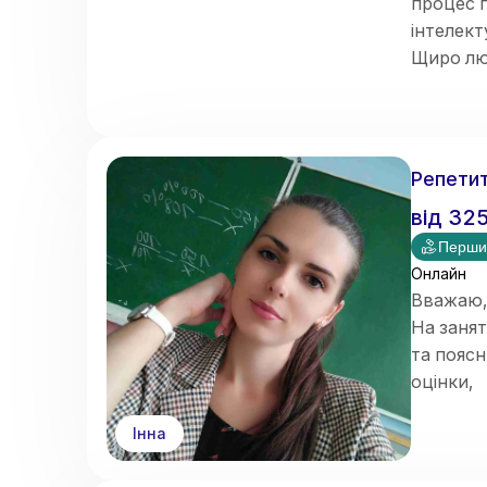
процес п
інтелект
Щиро лю
страшне
Кожне на
➡️
Теорі
(до повн
Репетит
від
32
Перши
Онлайн
Вважаю,
На заня
та пояс
оцінки,
а й сфор
Інна
Маю 4 ро
Також ма