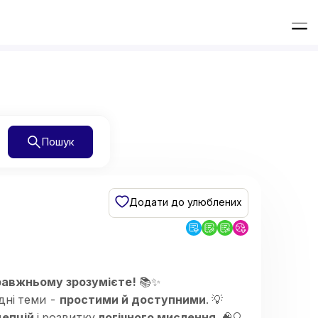
Пошук
Додати до улюблених
авжньому зрозумієте!
📚✨
адні теми -
простими й доступними
. 💡
цепцій
і розвитку
логічного мислення
. 🧠🔍