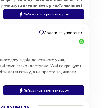
ю розвинути
впевненість у своїх знаннях і
Зв'язатись з репетитором
Додати до улюблених
знаходжу підхід до кожного учня,
і теми легко і доступно. Учні покращують
іти математику, а не просто заучувати.
Зв'язатись з репетитором
вка до НМТ та