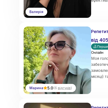
ефектив
Валерія
Репетит
від
40
Перши
Онлайн
Моя голо
забезпеч
замовлен
місяці) 
Швидке 
5.0
Марина
(
6
відгуків
)
Репетит