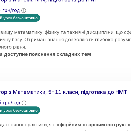
5
грн/год
й урок безкоштовно
вищу математику, фізику та технічні дисципліни, що с
чну базу. Отримані знання дозволяють глибоко розумі
зного рівня.
 та доступне пояснення складних тем
мний та структурований підхід до навчання
ідуальний підхід до кожного учня
 з учнями різного рівня підготовки
н-викладання (Zoom, Google Meet, інтерактивні дошк
ація на результат і прогрес учнів
ор з Математики, 5-11 класи, підготвка до НМТ
5
грн/год
й урок безкоштовно
дагогічної практики, я є
офіційним старшим інструкт