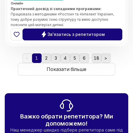
Онлайн
Практичний досвід зі складними програмами:
Працювала з методиками «Росток» та «Інтелект України»,
тому добре розумію їхню структуру та вмію доступно
пояснити цей матеріал дитині.
Системність та організація:
Завдяки магістерському
Зв'язатись з репетитором
ступеню з менеджменту, я чітко планую кожен урок, стежу за
прогресом учня та ефективно розподіляю час на занятті.
Індивідуальний підхід:
Вмію адаптувати завдання під темп
дитини, щоб навчання було результативним, але не
...
виснажливим.
<
1
2
3
4
5
6
18
>
Комфортна атмосфера:
Створюю середовище, де дитина
не боїться ставити запитання чи помилятися. Вірю, що
Показати більше
підтримка — це ключ до успіху.
Важко обрати репетитора? Ми
допоможемо!
Наш менеджер швидко підбере репетитора саме під