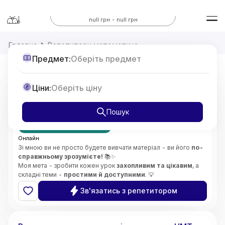
Всі предмети
null грн - null грн
Головна
Репетитори математика
Предмет:
Оберіть предмет
Репетитор з Математики 7-11 класи,
Ціни:
Оберіть ціну
підготовка до НМТ
від
375
Пошук
грн/год
Перший урок безкоштовно
Онлайн
Зі мною ви не просто будете вивчати матеріал - ви його
по-
справжньому зрозумієте!
📚✨
Моя мета - зробити кожен урок
захопливим та цікавим
, а
складні теми -
простими й доступними
. 💡
Особливу увагу приділяю
глибокому розумінню складних
Зв'язатись з репетитором
концепцій
і розвитку
логічного мислення
. 🧠🔍
Викладаю
без стресу
, підтримую та мотивую учнів,
5.0
Софія
(
2
відгуки
)
допомагаю розвинути
впевненість у своїх знаннях і
здібностях
. 🌟😊