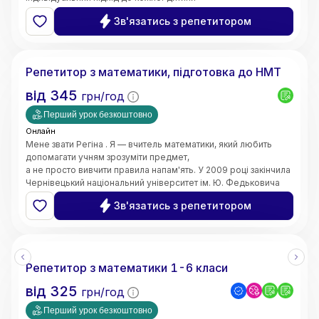
та пояснюю навіть складні теми простими словами. Моє
Зв'язатись з репетитором
завдання — не лише допомогти отримати високі оцінки,
а й сформувати логічне мислення, впевненість у власних
Регіна
знаннях і зацікавленість предметом.
Маю 4 роки педагогічного стажу. Працюю вчителем
Репетитор з математики, підготовка до НМТ
математики в закладі загальної середньої освіти.
Також маю досвід проведення індивідуальних занять з
від
345
грн/год
учнями. Працюю з учнями 5–11 класів,
допомагаю покращити знання, ліквідувати прогалини,
Перший урок безкоштовно
підготуватися до контрольних робіт та інших видів
Онлайн
оцінювання.
Мене звати Регіна . Я — вчитель математики, який любить
допомагати учням зрозуміти предмет,
а не просто вивчити правила напам'ять. У 2009 році закінчила
Чернівецький національний університет ім. Ю. Федьковича
та 2020 Університет менеджменту освіти м. Київ здобула
Зв'язатись з репетитором
рівень магістра за спеціальністю вчитель - дефектолог.
Маю досвід викладання вже 10 років
Репетитор з математики 1-6 класи
від
325
грн/год
Перший урок безкоштовно