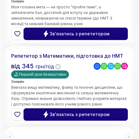
Онлайн
Моя головна мета — не просто "пройти теми", а
забезпечити бал, достатній для вступу на державне
замовлення, незважаючи на стислі терміни (до НМТ 3
місяці) та низький базовий рівень учня.
Швидке відновлення бази знань;
Зв'язатись з репетитором
5.0
Ярослава
(
3
відгуки
)
Репетитор з Математики, підготовка до НМТ
від
345
грн/год
Перший урок безкоштовно
Онлайн
Вивчала вищу математику, фізику та технічні дисципліни, що
сформували аналітичне мислення та сильну математичну
базу. Отримані знання дозволяють глибоко розуміти матеріал
і доступно пояснювати його учням різного рівня.
• Чітке та доступне пояснення складних тем
Зв'язатись з репетитором
• Системний та структурований підхід до навчання
• Індивідуальний підхід до кожного учня
• Робота з учнями різного рівня підготовки
• Онлайн-викладання (Zoom, Google Meet, інтерактивні
дошки)