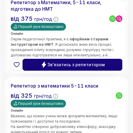
Репетитор з Математики, 5-11 класи,
• Орієнтація на результат і прогрес учнів
підготвка до НМТ
від
375
грн/год
Перший урок безкоштовно
Онлайн
Окрім педагогічної практики, я є
офіційним старшим
інструктором на НМТ
. Я досконало знаю весь процес
проведення іспиту зсередини, розумію структуру тестів і
допомагаю підготуватися не лише інтелектуально, а й
психологічно — без страху та паніки.
Щиро люблю свій предмет і люблю своїх учнів. Моє головне
Зв'язатись з репетитором
завдання —
зробити все важке, складне та страшне в
математиці легким, простим і зрозумілим для вашої
Інна
дитини
.
Кожне наше заняття будується за чіткою, перевіреною
Репетитор з математики 5-11 класи
роками системою:
➡️
Теорія
(простими словами, без зазубрювання) ➡️
від
325
грн/год
Приклади
(наочний розбір) ➡️
Практичне закріплення
(до
повної впевненості учня).
Перший урок безкоштовно
Онлайн
Вважаю, що кожен учень може зрозуміти математику, якщо
пояснювати її доступно та послідовно.
На заняттях створюю доброзичливу атмосферу, знаходжу
індивідуальний підхід до кожної дитини