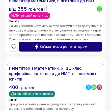
Репетитор математики, підготовка до НМТ
від
355
грн/год
Популярний репетитор
Онлайн
На моїх заняттях математика стає зрозумілою та доступною. Я
знаходжу підхід до кожного учня, допомагаю подолати страх
перед предметом та пояснюю складні теми легко і доступно.
Учні покращують оцінки, стають впевненішими у своїх
знаннях і починають розуміти математику, а не просто
Зв'язатись з репетитором
заучувати.
Репетитор з Математики, 5-11 клас,
професійна підготовка до НМТ та іноземних
іспитів
400
грн/год
Перший урок безкоштовно
Онлайн
Працюю з кожним учнем індивідуально, враховуючи його
рівень та особливості засвоєння матеріалу.