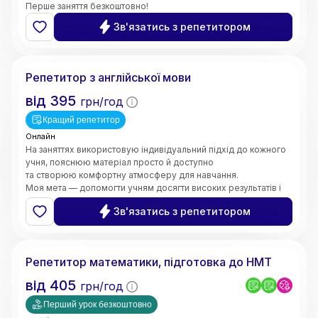
Перше заняття безкоштовно!
Зв'язатись з репетитором
Валерія
Репетитор з англійської мови
від
395
грн/год
Кращий репетитор
Онлайн
На заняттях використовую індивідуальний підхід до кожного
учня, пояснюю матеріал просто й доступно
та створюю комфортну атмосферу для навчання.
Моя мета — допомогти учням досягти високих результатів і
зробити процес навчання цікавим та ефективним.
Зв'язатись з репетитором
5.0
Марина
(
6
відгуків
)
Репетитор математики, підготовка до НМТ
від
405
грн/год
Перший урок безкоштовно