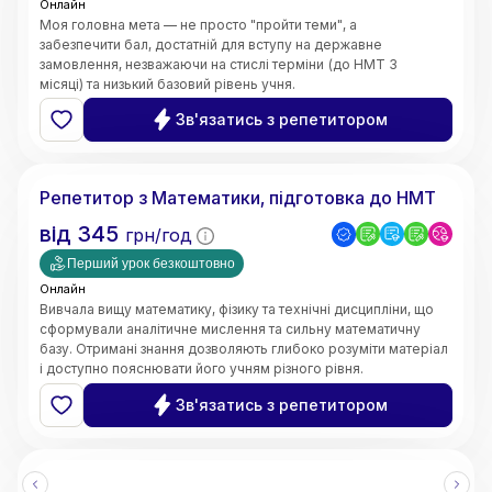
Онлайн
Моя головна мета — не просто "пройти теми", а
забезпечити бал, достатній для вступу на державне
замовлення, незважаючи на стислі терміни (до НМТ 3
місяці) та низький базовий рівень учня.
Швидке відновлення бази знань;
Зв'язатись з репетитором
5.0
Ярослава
(
3
відгуки
)
Репетитор з Математики, підготовка до НМТ
від
345
грн/год
Перший урок безкоштовно
Онлайн
Вивчала вищу математику, фізику та технічні дисципліни, що
сформували аналітичне мислення та сильну математичну
базу. Отримані знання дозволяють глибоко розуміти матеріал
і доступно пояснювати його учням різного рівня.
• Чітке та доступне пояснення складних тем
Зв'язатись з репетитором
• Системний та структурований підхід до навчання
• Індивідуальний підхід до кожного учня
• Робота з учнями різного рівня підготовки
• Онлайн-викладання (Zoom, Google Meet, інтерактивні
дошки)