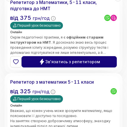
Репетитор з Математики, 5-11 класи,
• Орієнтація на результат і прогрес учнів
підготвка до НМТ
від
375
грн/год
Перший урок безкоштовно
Онлайн
Окрім педагогічної практики, я є
офіційним старшим
інструктором на НМТ
. Я досконало знаю весь процес
проведення іспиту зсередини, розумію структуру тестів і
допомагаю підготуватися не лише інтелектуально, а й
психологічно — без страху та паніки.
Щиро люблю свій предмет і люблю своїх учнів. Моє головне
Зв'язатись з репетитором
завдання —
зробити все важке, складне та страшне в
математиці легким, простим і зрозумілим для вашої
Інна
дитини
.
Кожне наше заняття будується за чіткою, перевіреною
Репетитор з математики 5-11 класи
роками системою:
➡️
Теорія
(простими словами, без зазубрювання) ➡️
від
325
грн/год
Приклади
(наочний розбір) ➡️
Практичне закріплення
(до
повної впевненості учня).
Перший урок безкоштовно
Онлайн
Вважаю, що кожен учень може зрозуміти математику, якщо
пояснювати її доступно та послідовно.
На заняттях створюю доброзичливу атмосферу, знаходжу
індивідуальний підхід до кожної дитини