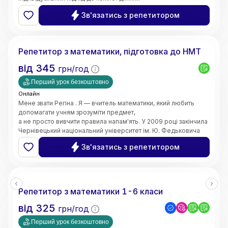
та пояснюю навіть складні теми простими словами. Моє
Зв'язатись з репетитором
завдання — не лише допомогти отримати високі оцінки,
а й сформувати логічне мислення, впевненість у власних
Регіна
знаннях і зацікавленість предметом.
Маю 4 роки педагогічного стажу. Працюю вчителем
Репетитор з математики, підготовка до НМТ
математики в закладі загальної середньої освіти.
Також маю досвід проведення індивідуальних занять з
від
345
грн/год
учнями. Працюю з учнями 5–11 класів,
допомагаю покращити знання, ліквідувати прогалини,
Перший урок безкоштовно
підготуватися до контрольних робіт та інших видів
Онлайн
оцінювання.
Мене звати Регіна . Я — вчитель математики, який любить
допомагати учням зрозуміти предмет,
а не просто вивчити правила напам'ять. У 2009 році закінчила
Чернівецький національний університет ім. Ю. Федьковича
та 2020 Університет менеджменту освіти м. Київ здобула
Зв'язатись з репетитором
рівень магістра за спеціальністю вчитель - дефектолог.
Маю досвід викладання вже 10 років
Репетитор з математики 1-6 класи
від
325
грн/год
Перший урок безкоштовно