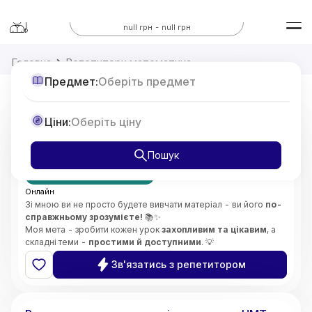
Всі предмети
null грн - null грн
Головна
Репетитори математика
Предмет:
Оберіть предмет
Репетитор з Математики 7-11 класи,
Ціни:
Оберіть ціну
підготовка до НМТ
від
375
Пошук
грн/год
Перший урок безкоштовно
Онлайн
Зі мною ви не просто будете вивчати матеріал - ви його
по-
справжньому зрозумієте!
📚✨
Моя мета - зробити кожен урок
захопливим та цікавим
, а
складні теми -
простими й доступними
. 💡
Особливу увагу приділяю
глибокому розумінню складних
Зв'язатись з репетитором
концепцій
і розвитку
логічного мислення
. 🧠🔍
Викладаю
без стресу
, підтримую та мотивую учнів,
5.0
Софія
(
2
відгуки
)
допомагаю розвинути
впевненість у своїх знаннях і
здібностях
. 🌟😊