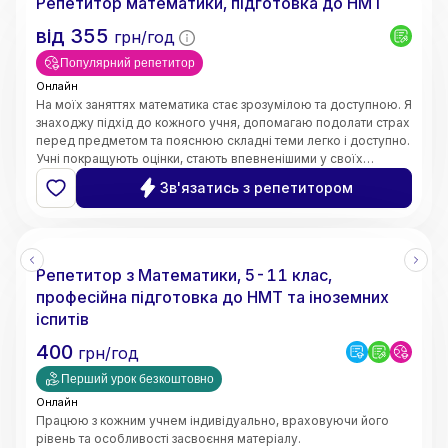
Репетитор математики, підготовка до НМТ
від
355
грн/год
Популярний репетитор
Онлайн
На моїх заняттях математика стає зрозумілою та доступною. Я
знаходжу підхід до кожного учня, допомагаю подолати страх
перед предметом та пояснюю складні теми легко і доступно.
Учні покращують оцінки, стають впевненішими у своїх
знаннях і починають розуміти математику, а не просто
Зв'язатись з репетитором
заучувати.
Репетитор з Математики, 5-11 клас,
професійна підготовка до НМТ та іноземних
іспитів
400
грн/год
Перший урок безкоштовно
Онлайн
Працюю з кожним учнем індивідуально, враховуючи його
рівень та особливості засвоєння матеріалу.