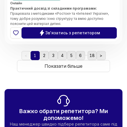
Онлайн
Практичний досвід зі складними програмами:
Працювала з методиками «Росток» та «Інтелект України»,
тому добре розумію їхню структуру та вмію доступно
пояснити цей матеріал дитині.
Системність та організація:
Завдяки магістерському
Зв'язатись з репетитором
ступеню з менеджменту, я чітко планую кожен урок, стежу за
прогресом учня та ефективно розподіляю час на занятті.
Індивідуальний підхід:
Вмію адаптувати завдання під темп
дитини, щоб навчання було результативним, але не
...
виснажливим.
<
1
2
3
4
5
6
18
>
Комфортна атмосфера:
Створюю середовище, де дитина
не боїться ставити запитання чи помилятися. Вірю, що
Показати більше
підтримка — це ключ до успіху.
Важко обрати репетитора? Ми
допоможемо!
Наш менеджер швидко підбере репетитора саме під