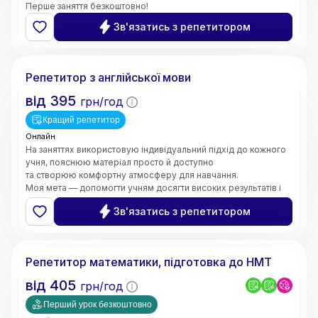
Перше заняття безкоштовно!
Зв'язатись з репетитором
Валерія
Репетитор з англійської мови
від
395
грн/год
Кращий репетитор
Онлайн
На заняттях використовую індивідуальний підхід до кожного
учня, пояснюю матеріал просто й доступно
та створюю комфортну атмосферу для навчання.
Моя мета — допомогти учням досягти високих результатів і
зробити процес навчання цікавим та ефективним.
Зв'язатись з репетитором
5.0
Марина
(
6
відгуків
)
Репетитор математики, підготовка до НМТ
від
405
грн/год
Перший урок безкоштовно