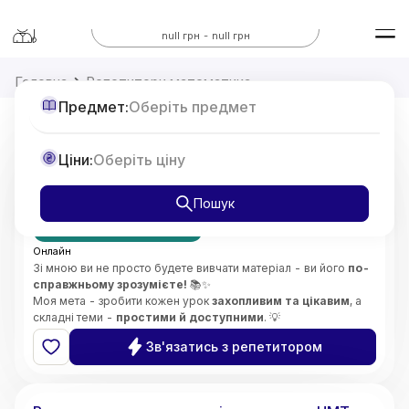
Всі предмети
null грн - null грн
Головна
Репетитори математика
Предмет:
Оберіть предмет
Репетитор з Математики 7-11 класи,
Ціни:
Оберіть ціну
підготовка до НМТ
від
375
Пошук
грн/год
Перший урок безкоштовно
Онлайн
Зі мною ви не просто будете вивчати матеріал - ви його
по-
справжньому зрозумієте!
📚✨
Моя мета - зробити кожен урок
захопливим та цікавим
, а
складні теми -
простими й доступними
. 💡
Особливу увагу приділяю
глибокому розумінню складних
Зв'язатись з репетитором
концепцій
і розвитку
логічного мислення
. 🧠🔍
Викладаю
без стресу
, підтримую та мотивую учнів,
5.0
Софія
(
2
відгуки
)
допомагаю розвинути
впевненість у своїх знаннях і
здібностях
. 🌟😊