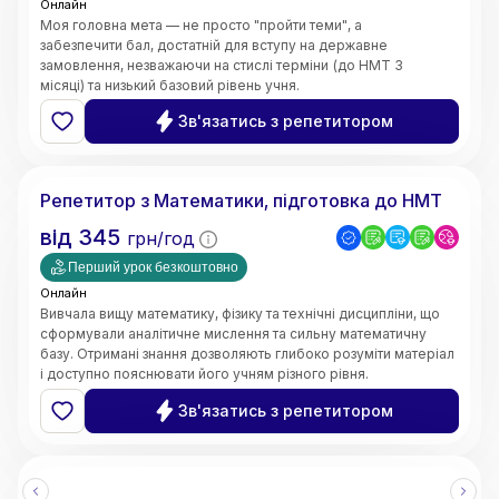
Онлайн
Моя головна мета — не просто "пройти теми", а
забезпечити бал, достатній для вступу на державне
замовлення, незважаючи на стислі терміни (до НМТ 3
місяці) та низький базовий рівень учня.
Швидке відновлення бази знань;
Зв'язатись з репетитором
5.0
Ярослава
(
3
відгуки
)
Репетитор з Математики, підготовка до НМТ
від
345
грн/год
Перший урок безкоштовно
Онлайн
Вивчала вищу математику, фізику та технічні дисципліни, що
сформували аналітичне мислення та сильну математичну
базу. Отримані знання дозволяють глибоко розуміти матеріал
і доступно пояснювати його учням різного рівня.
• Чітке та доступне пояснення складних тем
Зв'язатись з репетитором
• Системний та структурований підхід до навчання
• Індивідуальний підхід до кожного учня
• Робота з учнями різного рівня підготовки
• Онлайн-викладання (Zoom, Google Meet, інтерактивні
дошки)