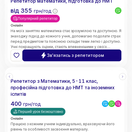
Репетитор математики, підготовка до НМТ
від
355
грн/год
Популярний репетитор
Онлайн
На моїх заняттях математика стає зрозумілою та доступною. Я
знаходжу підхід до кожного учня, допомагаю подолати страх
перед предметом та пояснюю складні теми легко і доступно.
Учні покращують оцінки, стають впевненішими у своїх
знаннях і починають розуміти математику, а не просто
Зв'язатись з репетитором
заучувати.
Репетитор з Математики, 5-11 клас,
професійна підготовка до НМТ та іноземних
іспитів
400
грн/год
Перший урок безкоштовно
Онлайн
Працюю з кожним учнем індивідуально, враховуючи його
рівень та особливості засвоєння матеріалу.