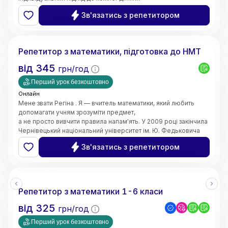
та пояснюю навіть складні теми простими словами. Моє
Зв'язатись з репетитором
завдання — не лише допомогти отримати високі оцінки,
а й сформувати логічне мислення, впевненість у власних
Регіна
знаннях і зацікавленість предметом.
Маю 4 роки педагогічного стажу. Працюю вчителем
Репетитор з математики, підготовка до НМТ
математики в закладі загальної середньої освіти.
Також маю досвід проведення індивідуальних занять з
від
345
грн/год
учнями. Працюю з учнями 5–11 класів,
допомагаю покращити знання, ліквідувати прогалини,
Перший урок безкоштовно
підготуватися до контрольних робіт та інших видів
Онлайн
оцінювання.
Мене звати Регіна . Я — вчитель математики, який любить
допомагати учням зрозуміти предмет,
а не просто вивчити правила напам'ять. У 2009 році закінчила
Чернівецький національний університет ім. Ю. Федьковича
та 2020 Університет менеджменту освіти м. Київ здобула
Зв'язатись з репетитором
рівень магістра за спеціальністю вчитель - дефектолог.
Маю досвід викладання вже 10 років
Репетитор з математики 1-6 класи
від
325
грн/год
Перший урок безкоштовно