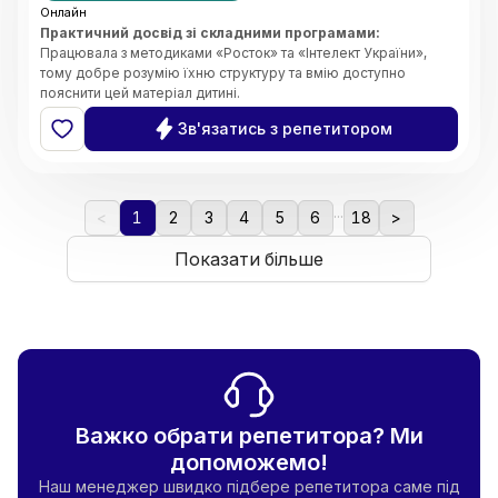
Онлайн
Практичний досвід зі складними програмами:
Працювала з методиками «Росток» та «Інтелект України»,
тому добре розумію їхню структуру та вмію доступно
пояснити цей матеріал дитині.
Системність та організація:
Завдяки магістерському
Зв'язатись з репетитором
ступеню з менеджменту, я чітко планую кожен урок, стежу за
прогресом учня та ефективно розподіляю час на занятті.
Індивідуальний підхід:
Вмію адаптувати завдання під темп
дитини, щоб навчання було результативним, але не
...
виснажливим.
<
1
2
3
4
5
6
18
>
Комфортна атмосфера:
Створюю середовище, де дитина
не боїться ставити запитання чи помилятися. Вірю, що
Показати більше
підтримка — це ключ до успіху.
Важко обрати репетитора? Ми
допоможемо!
Наш менеджер швидко підбере репетитора саме під