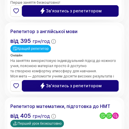
Перше заняття безкоштовно!
Зв'язатись з репетитором
Валерія
Репетитор з англійської мови
від
395
грн/год
Кращий репетитор
Онлайн
На заняттях використовую індивідуальний підхід до кожного
учня, пояснюю матеріал просто й доступно
та створюю комфортну атмосферу для навчання.
Моя мета — допомогти учням досягти високих результатів і
зробити процес навчання цікавим та ефективним.
Зв'язатись з репетитором
5.0
Марина
(
6
відгуків
)
Репетитор математики, підготовка до НМТ
від
405
грн/год
Перший урок безкоштовно