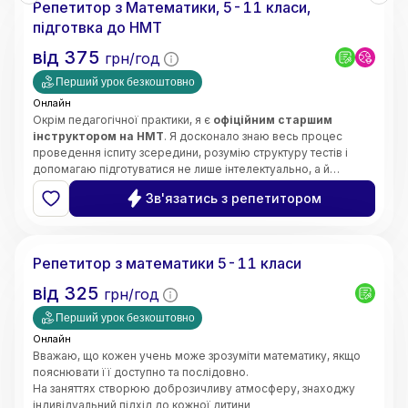
Репетитор з Математики, 5-11 класи,
• Орієнтація на результат і прогрес учнів
підготвка до НМТ
від
375
грн/год
Перший урок безкоштовно
Онлайн
Окрім педагогічної практики, я є
офіційним старшим
інструктором на НМТ
. Я досконало знаю весь процес
проведення іспиту зсередини, розумію структуру тестів і
допомагаю підготуватися не лише інтелектуально, а й
психологічно — без страху та паніки.
Щиро люблю свій предмет і люблю своїх учнів. Моє головне
Зв'язатись з репетитором
завдання —
зробити все важке, складне та страшне в
математиці легким, простим і зрозумілим для вашої
Інна
дитини
.
Кожне наше заняття будується за чіткою, перевіреною
Репетитор з математики 5-11 класи
роками системою:
➡️
Теорія
(простими словами, без зазубрювання) ➡️
від
325
грн/год
Приклади
(наочний розбір) ➡️
Практичне закріплення
(до
повної впевненості учня).
Перший урок безкоштовно
Онлайн
Вважаю, що кожен учень може зрозуміти математику, якщо
пояснювати її доступно та послідовно.
На заняттях створюю доброзичливу атмосферу, знаходжу
індивідуальний підхід до кожної дитини