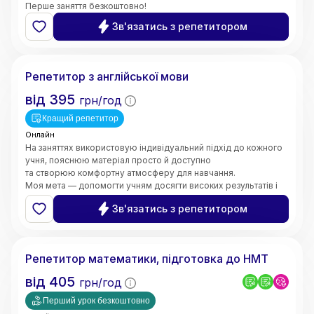
Перше заняття безкоштовно!
Зв'язатись з репетитором
Валерія
Репетитор з англійської мови
від
395
грн/год
Кращий репетитор
Онлайн
На заняттях використовую індивідуальний підхід до кожного
учня, пояснюю матеріал просто й доступно
та створюю комфортну атмосферу для навчання.
Моя мета — допомогти учням досягти високих результатів і
зробити процес навчання цікавим та ефективним.
Зв'язатись з репетитором
5.0
Марина
(
6
відгуків
)
Репетитор математики, підготовка до НМТ
від
405
грн/год
Перший урок безкоштовно