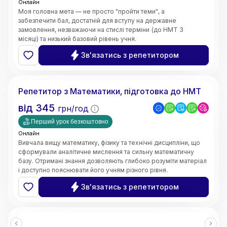
Онлайн
Моя головна мета — не просто "пройти теми", а
забезпечити бал, достатній для вступу на державне
замовлення, незважаючи на стислі терміни (до НМТ 3
місяці) та низький базовий рівень учня.
Швидке відновлення бази знань;
Зв'язатись з репетитором
5.0
Ярослава
(
3
відгуки
)
Репетитор з Математики, підготовка до НМТ
від
345
грн/год
Перший урок безкоштовно
Онлайн
Вивчала вищу математику, фізику та технічні дисципліни, що
сформували аналітичне мислення та сильну математичну
базу. Отримані знання дозволяють глибоко розуміти матеріал
і доступно пояснювати його учням різного рівня.
• Чітке та доступне пояснення складних тем
Зв'язатись з репетитором
• Системний та структурований підхід до навчання
• Індивідуальний підхід до кожного учня
• Робота з учнями різного рівня підготовки
• Онлайн-викладання (Zoom, Google Meet, інтерактивні
дошки)