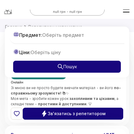
Всі предмети
null грн - null грн
Головна
Репетитори математика
Предмет:
Оберіть предмет
Репетитор з Математики 7-11 класи,
Ціни:
Оберіть ціну
підготовка до НМТ
від
375
Пошук
грн/год
Перший урок безкоштовно
Онлайн
Зі мною ви не просто будете вивчати матеріал - ви його
по-
справжньому зрозумієте!
📚✨
Моя мета - зробити кожен урок
захопливим та цікавим
, а
складні теми -
простими й доступними
. 💡
Особливу увагу приділяю
глибокому розумінню складних
Зв'язатись з репетитором
концепцій
і розвитку
логічного мислення
. 🧠🔍
Викладаю
без стресу
, підтримую та мотивую учнів,
5.0
Софія
(
2
відгуки
)
допомагаю розвинути
впевненість у своїх знаннях і
здібностях
. 🌟😊