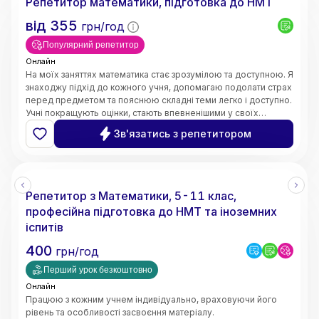
Репетитор математики, підготовка до НМТ
від
355
грн/год
Популярний репетитор
Онлайн
На моїх заняттях математика стає зрозумілою та доступною. Я
знаходжу підхід до кожного учня, допомагаю подолати страх
перед предметом та пояснюю складні теми легко і доступно.
Учні покращують оцінки, стають впевненішими у своїх
знаннях і починають розуміти математику, а не просто
Зв'язатись з репетитором
заучувати.
Репетитор з Математики, 5-11 клас,
професійна підготовка до НМТ та іноземних
іспитів
400
грн/год
Перший урок безкоштовно
Онлайн
Працюю з кожним учнем індивідуально, враховуючи його
рівень та особливості засвоєння матеріалу.