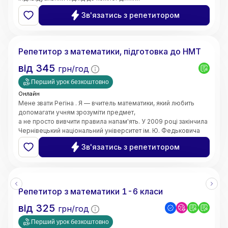
та пояснюю навіть складні теми простими словами. Моє
Зв'язатись з репетитором
завдання — не лише допомогти отримати високі оцінки,
а й сформувати логічне мислення, впевненість у власних
Регіна
знаннях і зацікавленість предметом.
Маю 4 роки педагогічного стажу. Працюю вчителем
Репетитор з математики, підготовка до НМТ
математики в закладі загальної середньої освіти.
Також маю досвід проведення індивідуальних занять з
від
345
грн/год
учнями. Працюю з учнями 5–11 класів,
допомагаю покращити знання, ліквідувати прогалини,
Перший урок безкоштовно
підготуватися до контрольних робіт та інших видів
Онлайн
оцінювання.
Мене звати Регіна . Я — вчитель математики, який любить
допомагати учням зрозуміти предмет,
а не просто вивчити правила напам'ять. У 2009 році закінчила
Чернівецький національний університет ім. Ю. Федьковича
та 2020 Університет менеджменту освіти м. Київ здобула
Зв'язатись з репетитором
рівень магістра за спеціальністю вчитель - дефектолог.
Маю досвід викладання вже 10 років
Репетитор з математики 1-6 класи
від
325
грн/год
Перший урок безкоштовно