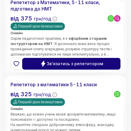
Репетитор з Математики, 5-11 класи,
• Орієнтація на результат і прогрес учнів
підготвка до НМТ
від
375
грн/год
Перший урок безкоштовно
Онлайн
Окрім педагогічної практики, я є
офіційним старшим
інструктором на НМТ
. Я досконало знаю весь процес
проведення іспиту зсередини, розумію структуру тестів і
допомагаю підготуватися не лише інтелектуально, а й
психологічно — без страху та паніки.
Щиро люблю свій предмет і люблю своїх учнів. Моє головне
Зв'язатись з репетитором
завдання —
зробити все важке, складне та страшне в
математиці легким, простим і зрозумілим для вашої
Інна
дитини
.
Кожне наше заняття будується за чіткою, перевіреною
Репетитор з математики 5-11 класи
роками системою:
➡️
Теорія
(простими словами, без зазубрювання) ➡️
від
325
грн/год
Приклади
(наочний розбір) ➡️
Практичне закріплення
(до
повної впевненості учня).
Перший урок безкоштовно
Онлайн
Вважаю, що кожен учень може зрозуміти математику, якщо
пояснювати її доступно та послідовно.
На заняттях створюю доброзичливу атмосферу, знаходжу
індивідуальний підхід до кожної дитини