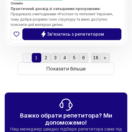
Онлайн
Практичний досвід зі складними програмами:
Працювала з методиками «Росток» та «Інтелект України»,
тому добре розумію їхню структуру та вмію доступно
пояснити цей матеріал дитині.
Системність та організація:
Завдяки магістерському
Зв'язатись з репетитором
ступеню з менеджменту, я чітко планую кожен урок, стежу за
прогресом учня та ефективно розподіляю час на занятті.
Індивідуальний підхід:
Вмію адаптувати завдання під темп
дитини, щоб навчання було результативним, але не
...
виснажливим.
<
1
2
3
4
5
6
18
>
Комфортна атмосфера:
Створюю середовище, де дитина
не боїться ставити запитання чи помилятися. Вірю, що
Показати більше
підтримка — це ключ до успіху.
Важко обрати репетитора? Ми
допоможемо!
Наш менеджер швидко підбере репетитора саме під